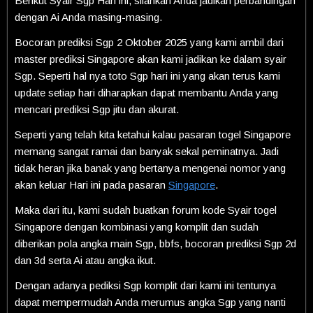
Berikut Syair Sgp Hari ini, silahkan Anda jadikan perbandingan
dengan Ai Anda masing-masing.
Bocoran prediksi Sgp 2 Oktober 2025 yang kami ambil dari
master prediksi Singapore akan kami jadikan ke dalam syair
Sgp. Seperti hal nya toto Sgp hari ini yang akan terus kami
update setiap hari diharapkan dapat membantu Anda yang
mencari prediksi Sgp jitu dan akurat.
Seperti yang telah kita ketahui kalau pasaran togel Singapore
memang sangat ramai dan banyak sekal peminatnya. Jadi
tidak heran jika banak yang bertanya mengenai nomor yang
akan keluar Hari ini pada pasaran
Singapore
.
Maka dari itu, kami sudah buatkan forum kode Syair togel
Singapore dengan kombinasi yang komplit dan sudah
diberikan pola angka main Sgp, bbfs, bocoran prediksi Sgp 2d
dan 3d serta Ai atau angka ikut.
Dengan adanya pediksi Sgp komplit dari kami ini tentunya
dapat mempermudah Anda merumus angka Sgp yang nanti