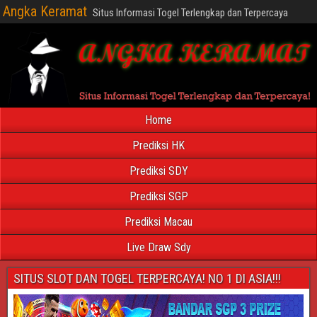
Angka Keramat
Situs Informasi Togel Terlengkap dan Terpercaya
Home
Prediksi HK
Prediksi SDY
Prediksi SGP
Prediksi Macau
Live Draw Sdy
SITUS SLOT DAN TOGEL TERPERCAYA! NO 1 DI ASIA!!!