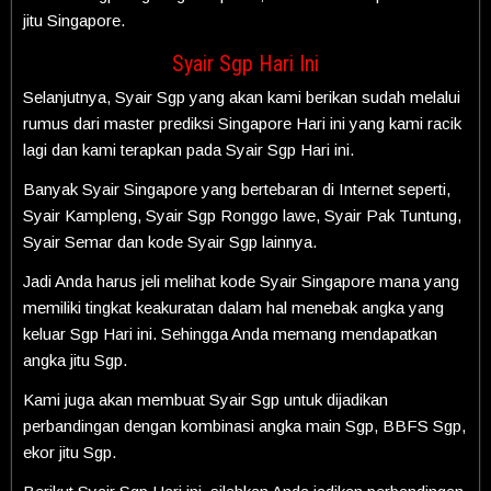
jitu Singapore.
Syair Sgp Hari Ini
Selanjutnya, Syair Sgp yang akan kami berikan sudah melalui
rumus dari master prediksi Singapore Hari ini yang kami racik
lagi dan kami terapkan pada Syair Sgp Hari ini.
Banyak Syair Singapore yang bertebaran di Internet seperti,
Syair Kampleng, Syair Sgp Ronggo lawe, Syair Pak Tuntung,
Syair Semar dan kode Syair Sgp lainnya.
Jadi Anda harus jeli melihat kode Syair Singapore mana yang
memiliki tingkat keakuratan dalam hal menebak angka yang
keluar Sgp Hari ini. Sehingga Anda memang mendapatkan
angka jitu Sgp.
Kami juga akan membuat Syair Sgp untuk dijadikan
perbandingan dengan kombinasi angka main Sgp, BBFS Sgp,
ekor jitu Sgp.