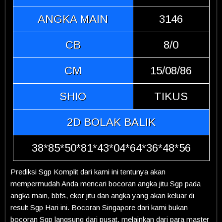
ANGKA MAIN
3146
CB
8/0
CM
15/08/86
SHIO
TIKUS
2D BOLAK BALIK
38*85*50*81*43*04*64*36*48*56
Prediksi Sgp Komplit dari kami ini tentunya akan
mempermudah Anda mencari bocoran angka jitu Sgp pada
angka main, bbfs, ekor jitu dan angka yang akan keluar di
result Sgp Hari ini. Bocoran Singapore dari kami bukan
bocoran Sgp langsung dari pusat, melainkan dari para master