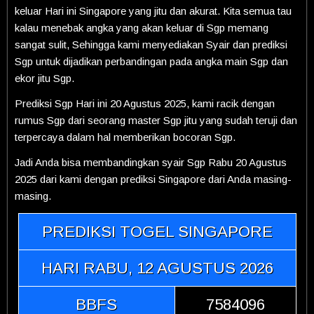
keluar Hari ini Singapore yang jitu dan akurat. Kita semua tau
kalau menebak angka yang akan keluar di Sgp memang
sangat sulit, Sehingga kami menyediakan Syair dan prediksi
Sgp untuk dijadikan perbandingan pada angka main Sgp dan
ekor jitu Sgp.
Prediksi Sgp Hari ini 20 Agustus 2025, kami racik dengan
rumus Sgp dari seorang master Sgp jitu yang sudah teruji dan
terpercaya dalam hal memberikan bocoran Sgp.
Jadi Anda bisa membandingkan syair Sgp Rabu 20 Agustus
2025 dari kami dengan prediksi Singapore dari Anda masing-
masing.
PREDIKSI TOGEL SINGAPORE
HARI RABU, 12 AGUSTUS 2026
BBFS
7584096