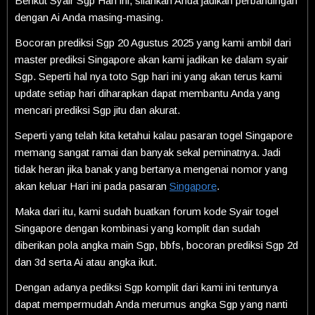
Berikut Syair Sgp Hari ini, silahkan Anda jadikan perbandingan
dengan Ai Anda masing-masing.
Bocoran prediksi Sgp 20 Agustus 2025 yang kami ambil dari
master prediksi Singapore akan kami jadikan ke dalam syair
Sgp. Seperti hal nya toto Sgp hari ini yang akan terus kami
update setiap hari diharapkan dapat membantu Anda yang
mencari prediksi Sgp jitu dan akurat.
Seperti yang telah kita ketahui kalau pasaran togel Singapore
memang sangat ramai dan banyak sekal peminatnya. Jadi
tidak heran jika banak yang bertanya mengenai nomor yang
akan keluar Hari ini pada pasaran
Singapore
.
Maka dari itu, kami sudah buatkan forum kode Syair togel
Singapore dengan kombinasi yang komplit dan sudah
diberikan pola angka main Sgp, bbfs, bocoran prediksi Sgp 2d
dan 3d serta Ai atau angka ikut.
Dengan adanya pediksi Sgp komplit dari kami ini tentunya
dapat mempermudah Anda merumus angka Sgp yang nanti