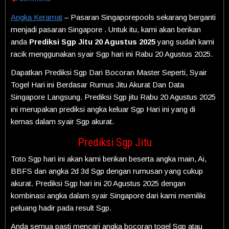
Angka Keramat
– Pasaran Singaporepools sekarang berganti
menjadi pasaran Singapore . Untuk itu, kami akan berikan
anda
Prediksi Sgp Jitu 20 Agustus 2025
yang sudah kami
racik menggunakan syair Sgp hari ini Rabu 20 Agustus 2025.
Dapatkan Prediksi Sgp Dari Bocoran Master Seperti, Syair
Togel Hari ini Berdasar Rumus Jitu Akurat Dan Data
Singapore Langsung. Prediksi Sgp jitu Rabu 20 Agustus 2025
ini merupakan prediksi angka keluar Sgp Hari ini yang di
kemas dalam syair Sgp akurat.
Prediksi Sgp Jitu
Toto Sgp hari ini akan kami berikan beserta angka main, Ai,
BBFS dan angka 2d 3d Sgp dengan rumusan yang cukup
akurat. Prediksi Sgp hari ini 20 Agustus 2025 dengan
kombinasi angka dalam syair Singapore dari kami memiliki
peluang hadir pada result Sgp.
Anda semua pasti mencari angka bocoran togel Sgp atau