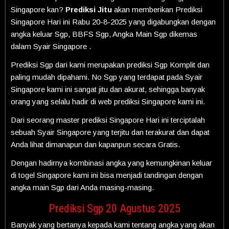
Singapore kan?
Prediksi Jitu
akan memberikan Prediksi
Singapore Hari ini Rabu 20-8-2025 yang digabungkan dengan
angka keluar Sgp, BBFS Sgp, Angka Main Sgp dikemas
dalam Syair Singapore .
Prediksi Sgp dari kami merupakan prediksi Sgp Komplit dan
paling mudah dipahami. No Sgp yang terdapat pada Syair
Singapore kami ini sangat jitu dan akurat, sehingga banyak
orang yang selalu hadir di web prediksi Singapore kami ini.
Dari seorang master prediksi Singapore Hari ini terciptalah
sebuah Syair Singapore yang terjitu dan terakurat dan dapat
Anda lihat dimanapun dan kapanpun secara Gratis.
Dengan hadirnya kombinasi angka yang kemungkinan keluar
di togel Singapore kami ini bisa menjadi tandingan dengan
angka main Sgp dari Anda masing-masing.
Prediksi Sgp 20 Agustus 2025
Banyak yang bertanya kepada kami tentang angka yang akan