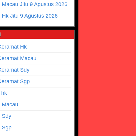
i Macau Jitu 9 Agustus 2026
i Hk Jitu 9 Agustus 2026
I
Keramat Hk
Keramat Macau
Keramat Sdy
Keramat Sgp
 hk
i Macau
i Sdy
i Sgp