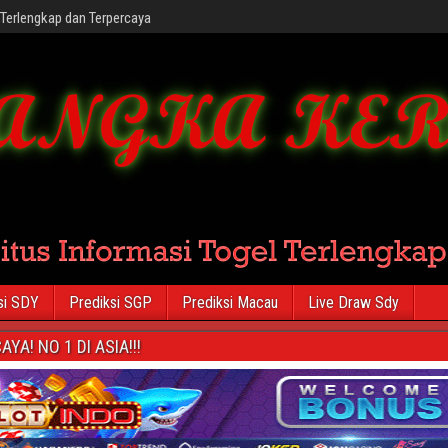
 Terlengkap dan Terpercaya
si SDY
Prediksi SGP
Prediksi Macau
Live Draw Sdy
A! NO 1 DI ASIA!!!