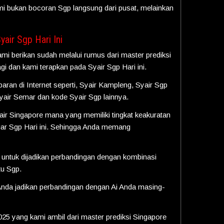
ami bukan bocoran Sgp langsung dari pusat, melainkan
yair Sgp Hari Ini
mi berikan sudah melalui rumus dari master prediksi
agi dan kami terapkan pada Syair Sgp Hari ini.
ran di Internet seperti, Syair Kampleng, Syair Sgp
yair Semar dan kode Syair Sgp lainnya.
yair Singapore mana yang memiliki tingkat keakuratan
ar Sgp Hari ini. Sehingga Anda memang
untuk dijadikan perbandingan dengan kombinasi
tu Sgp.
n Anda jadikan perbandingan dengan Ai Anda masing-
25 yang kami ambil dari master prediksi Singapore