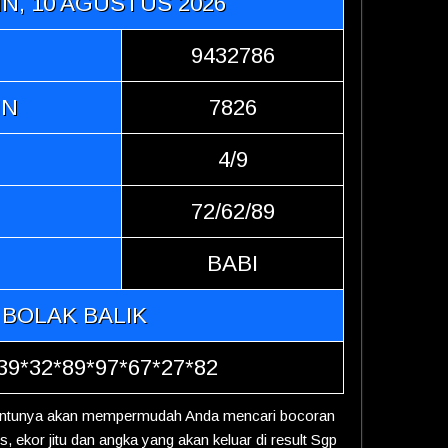
IN, 10 AGUSTUS 2026
9432786
IN
7826
4/9
72/62/89
BABI
 BOLAK BALIK
39*32*89*97*67*27*82
i tentunya akan mempermudah Anda mencari bocoran
, ekor jitu dan angka yang akan keluar di result Sgp