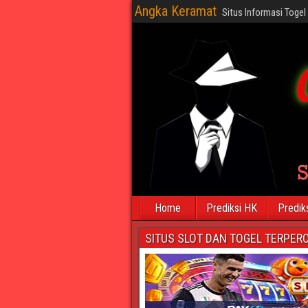
Angka Keramat
Situs Informasi Togel
Home
Prediksi HK
Predik
SITUS SLOT DAN TOGEL TERPERCAY