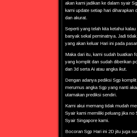
akan kami jadikan ke dalam syair Sgp
kami update setiap hari diharapkan
dan akurat.
Seperti yang telah kita ketahui ka
banyak sekal peminatnya. Jadi tida
yang akan keluar Hari ini pada pas
Maka dari itu, kami sudah buatkan 
yang komplit dan sudah diberikan p
dan 3d serta Ai atau angka ikut.
Dengan adanya pediksi Sgp komplit
merumus angka Sgp yang nanti aka
utamakan prediksi sendiri.
Kami akui memang tidak mudah mene
Syair kami memiliki peluang jika no
Syair Singapore kami.
Bocoran Sgp Hari ini 2D jitu juga s