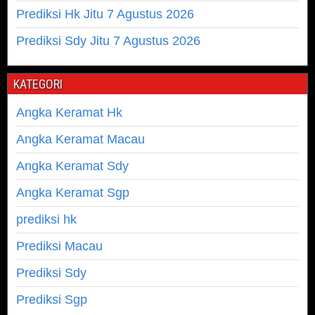
Prediksi Hk Jitu 7 Agustus 2026
Prediksi Sdy Jitu 7 Agustus 2026
KATEGORI
Angka Keramat Hk
Angka Keramat Macau
Angka Keramat Sdy
Angka Keramat Sgp
prediksi hk
Prediksi Macau
Prediksi Sdy
Prediksi Sgp