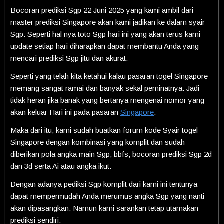
Bocoran prediksi Sgp 22 Juni 2025 yang kami ambil dari
master prediksi Singapore akan kami jadikan ke dalam syair
Sgp. Seperti hal nya toto Sgp hari ini yang akan terus kami
update setiap hari diharapkan dapat membantu Anda yang
mencari prediksi Sgp jitu dan akurat.
Seperti yang telah kita ketahui kalau pasaran togel Singapore
memang sangat ramai dan banyak sekal peminatnya. Jadi
tidak heran jika banak yang bertanya mengenai nomor yang
akan keluar Hari ini pada pasaran
Singapore
.
Maka dari itu, kami sudah buatkan forum kode Syair togel
Singapore dengan kombinasi yang komplit dan sudah
diberikan pola angka main Sgp, bbfs, bocoran prediksi Sgp 2d
dan 3d serta Ai atau angka ikut.
Dengan adanya pediksi Sgp komplit dari kami ini tentunya
dapat mempermudah Anda merumus angka Sgp yang nanti
akan dipasangkan. Namun kami sarankan tetap utamakan
prediksi sendiri.