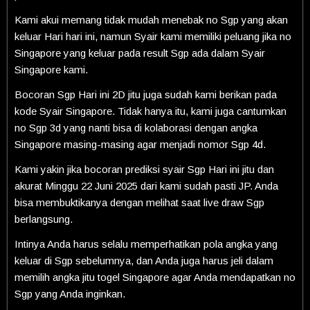
Kami akui memang tidak mudah menebak no Sgp yang akan
keluar Hari hari ini, namun Syair kami memiliki peluang jika no
Singapore yang keluar pada result Sgp ada dalam Syair
Singapore kami.
Bocoran Sgp Hari ini 2D jitu juga sudah kami berikan pada
kode Syair Singapore. Tidak hanya itu, kami juga cantumkan
no Sgp 3d yang nanti bisa di kolaborasi dengan angka
Singapore masing-masing agar menjadi nomor Sgp 4d.
Kami yakin jika bocoran prediksi syair Sgp Hari ini jitu dan
akurat Minggu 22 Juni 2025 dari kami sudah pasti JP. Anda
bisa membuktikanya dengan melihat saat live draw Sgp
berlangsung.
Intinya Anda harus selalu memperhatikan pola angka yang
keluar di Sgp sebelumnya, dan Anda juga harus jeli dalam
memilih angka jitu togel Singapore agar Anda mendapatkan no
Sgp yang Anda inginkan.