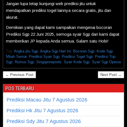
Jangan lupa tetap kunjungi web prediksi jitu untuk
mendapatkan prediksi togel lainnya secara gratis, jitu dan
akurat.
Demikian yang dapat kami sampaikan mengenai bocoran
Prediksi Sgp 22 Juni 2025, semoga syair Sgp dari kami dapat
memberikan JP kepada Anda semua. Salam satu Hobi!
Tag:
Angka jitu Sgp
,
Angka Sgp Hari Ini
,
Bocoran Sgp
,
Kode Sgp
Mbah Semar
,
Prediksi Syair Sgp
,
Prediksi Togel Sgp
,
Prediksi Top
Sgp
,
Rumus Sgp
,
Singaporepools
,
Syair Kode Sgp
,
Syair Sgp Opesia
← Previous Post
Next Post →
POS TERBARU
Prediksi Macau Jitu 7 Agustus 2026
Prediksi Hk Jitu 7 Agustus 2026
Prediksi Sdy Jitu 7 Agustus 2026