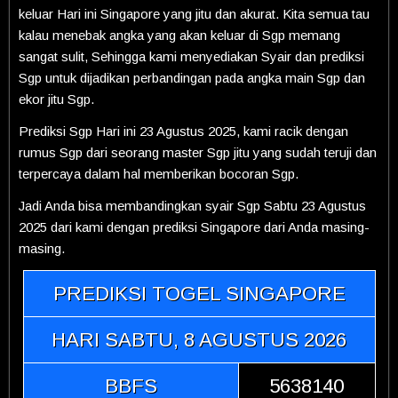
keluar Hari ini Singapore yang jitu dan akurat. Kita semua tau
kalau menebak angka yang akan keluar di Sgp memang
sangat sulit, Sehingga kami menyediakan Syair dan prediksi
Sgp untuk dijadikan perbandingan pada angka main Sgp dan
ekor jitu Sgp.
Prediksi Sgp Hari ini 23 Agustus 2025, kami racik dengan
rumus Sgp dari seorang master Sgp jitu yang sudah teruji dan
terpercaya dalam hal memberikan bocoran Sgp.
Jadi Anda bisa membandingkan syair Sgp Sabtu 23 Agustus
2025 dari kami dengan prediksi Singapore dari Anda masing-
masing.
PREDIKSI TOGEL SINGAPORE
HARI SABTU, 8 AGUSTUS 2026
BBFS
5638140