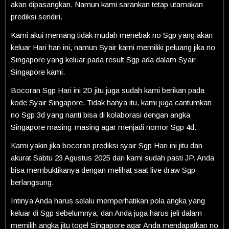
akan dipasangkan. Namun kami sarankan tetap utamakan
prediksi sendiri.
Kami akui memang tidak mudah menebak no Sgp yang akan
keluar Hari hari ini, namun Syair kami memiliki peluang jika no
Singapore yang keluar pada result Sgp ada dalam Syair
Singapore kami.
Bocoran Sgp Hari ini 2D jitu juga sudah kami berikan pada
kode Syair Singapore. Tidak hanya itu, kami juga cantumkan
no Sgp 3d yang nanti bisa di kolaborasi dengan angka
Singapore masing-masing agar menjadi nomor Sgp 4d.
Kami yakin jika bocoran prediksi syair Sgp Hari ini jitu dan
akurat Sabtu 23 Agustus 2025 dari kami sudah pasti JP. Anda
bisa membuktikanya dengan melihat saat live draw Sgp
berlangsung.
Intinya Anda harus selalu memperhatikan pola angka yang
keluar di Sgp sebelumnya, dan Anda juga harus jeli dalam
memilih angka jitu togel Singapore agar Anda mendapatkan no