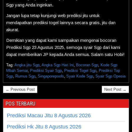
Sgp yang Anda inginkan.
Jangan lupa tetap kunjungi web prediksi jitu untuk
mendapatkan prediksi togel lainnya secara gratis, jitu dan
akurat.
Demikian yang dapat kami sampaikan mengenai bocoran
Prediksi Sgp 23 Agustus 2025, semoga syair Sgp dari kami
dapat memberikan JP kepada Anda semua. Salam satu Hobi!
Tag:
Angka jitu Sgp
,
Angka Sgp Hari Ini
,
Bocoran Sgp
,
Kode Sgp
Mbah Semar
,
Prediksi Syair Sgp
,
Prediksi Togel Sgp
,
Prediksi Top
Sgp
,
Rumus Sgp
,
Singaporepools
,
Syair Kode Sgp
,
Syair Sgp Opesia
← Previous Post
Next Post →
POS TERBARU
Prediksi Macau Jitu 8 Agustus 2026
Prediksi Hk Jitu 8 Agustus 2026