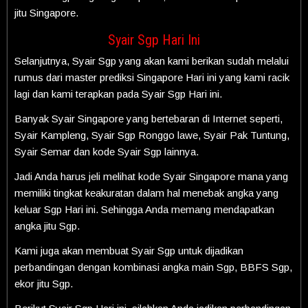
jitu Singapore.
Syair Sgp Hari Ini
Selanjutnya, Syair Sgp yang akan kami berikan sudah melalui
rumus dari master prediksi Singapore Hari ini yang kami racik
lagi dan kami terapkan pada Syair Sgp Hari ini.
Banyak Syair Singapore yang bertebaran di Internet seperti,
Syair Kampleng, Syair Sgp Ronggo lawe, Syair Pak Tuntung,
Syair Semar dan kode Syair Sgp lainnya.
Jadi Anda harus jeli melihat kode Syair Singapore mana yang
memiliki tingkat keakuratan dalam hal menebak angka yang
keluar Sgp Hari ini. Sehingga Anda memang mendapatkan
angka jitu Sgp.
Kami juga akan membuat Syair Sgp untuk dijadikan
perbandingan dengan kombinasi angka main Sgp, BBFS Sgp,
ekor jitu Sgp.