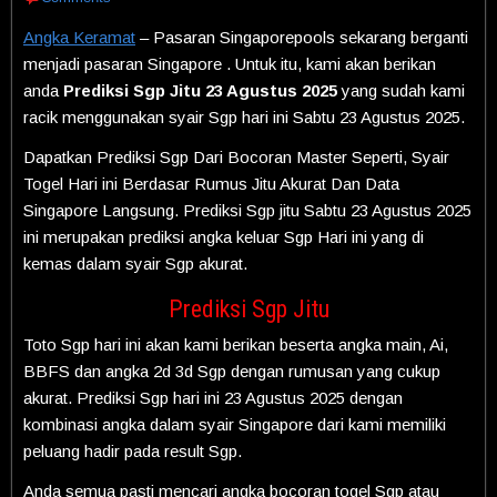
Angka Keramat
– Pasaran Singaporepools sekarang berganti
menjadi pasaran Singapore . Untuk itu, kami akan berikan
anda
Prediksi Sgp Jitu 23 Agustus 2025
yang sudah kami
racik menggunakan syair Sgp hari ini Sabtu 23 Agustus 2025.
Dapatkan Prediksi Sgp Dari Bocoran Master Seperti, Syair
Togel Hari ini Berdasar Rumus Jitu Akurat Dan Data
Singapore Langsung. Prediksi Sgp jitu Sabtu 23 Agustus 2025
ini merupakan prediksi angka keluar Sgp Hari ini yang di
kemas dalam syair Sgp akurat.
Prediksi Sgp Jitu
Toto Sgp hari ini akan kami berikan beserta angka main, Ai,
BBFS dan angka 2d 3d Sgp dengan rumusan yang cukup
akurat. Prediksi Sgp hari ini 23 Agustus 2025 dengan
kombinasi angka dalam syair Singapore dari kami memiliki
peluang hadir pada result Sgp.
Anda semua pasti mencari angka bocoran togel Sgp atau