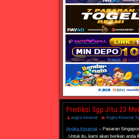
Prediksi Sgp Jitu 23 Me
angka keramat
Angka Keramat S
Angka Keramat
– Pasaran Singapor
. Untuk itu, kami akan berikan anda