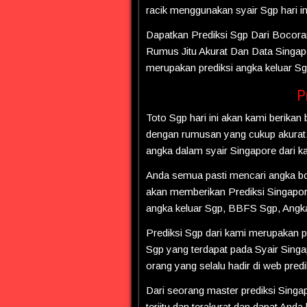
racik menggunakan syair Sgp hari in
Dapatkan Prediksi Sgp Dari Bocoran
Rumus Jitu Akurat Dan Data Singapo
merupakan prediksi angka keluar Sgp
P
Toto Sgp hari ini akan kami berika
dengan rumusan yang cukup akurat. 
angka dalam syair Singapore dari ka
Anda semua pasti mencari angka b
akan memberikan Prediksi Singapor
angka keluar Sgp, BBFS Sgp, Angka
Prediksi Sgp dari kami merupakan p
Sgp yang terdapat pada Syair Singap
orang yang selalu hadir di web predi
Dari seorang master prediksi Singap
terjitu dan terakurat dan dapat And