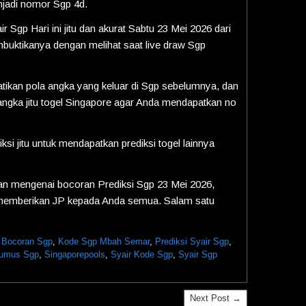
jadi nomor Sgp 4d.
ir Sgp Hari ini jitu dan akurat Sabtu 23 Mei 2026 dari
buktikanya dengan melihat saat live draw Sgp
tikan pola angka yang keluar di Sgp sebelumnya, dan
 angka jitu togel Singapore agar Anda mendapatkan no
ksi jitu untuk mendapatkan prediksi togel lainnya
an mengenai bocoran Prediksi Sgp 23 Mei 2026,
 memberikan JP kepada Anda semua. Salam satu
,
Bocoran Sgp
,
Kode Sgp Mbah Semar
,
Prediksi Syair Sgp
,
umus Sgp
,
Singaporepools
,
Syair Kode Sgp
,
Syair Sgp
Next Post →