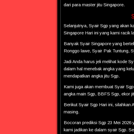
dari para master jitu Singapore.
S
Selanjutnya, Syair Sgp yang akan ka
Singapore Hari ini yang kami racik l
Banyak Syair Singapore yang berteba
Ronggo lawe, Syair Pak Tuntung, S
Jadi Anda harus jeli melihat kode S
dalam hal menebak angka yang kelu
mendapatkan angka jitu Sgp.
Kami juga akan membuat Syair Sgp 
angka main Sgp, BBFS Sgp, ekor ji
Berikut Syair Sgp Hari ini, silahka
masing.
Bocoran prediksi Sgp 23 Mei 2026 y
kami jadikan ke dalam syair Sgp. Sep