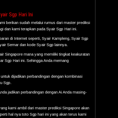
yair Sgp Hari Ini
mi berikan sudah melalui rumus dari master prediksi
agi dan kami terapkan pada Syair Sgp Hari ini.
ran di Internet seperti, Syair Kampleng, Syair Sgp
yair Semar dan kode Syair Sgp lainnya.
yair Singapore mana yang memiliki tingkat keakuratan
ar Sgp Hari ini. Sehingga Anda memang
untuk dijadikan perbandingan dengan kombinasi
tu Sgp.
n Anda jadikan perbandingan dengan Ai Anda masing-
ang kami ambil dari master prediksi Singapore akan
erti hal nya toto Sgp hari ini yang akan terus kami