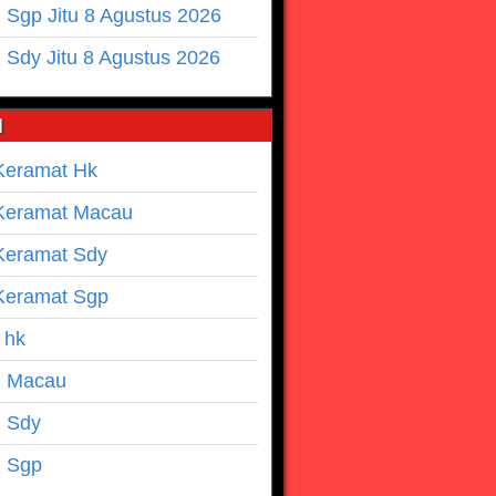
i Sgp Jitu 8 Agustus 2026
i Sdy Jitu 8 Agustus 2026
I
Keramat Hk
Keramat Macau
Keramat Sdy
Keramat Sgp
 hk
i Macau
i Sdy
i Sgp