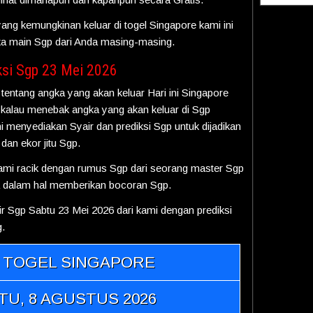
ng kemungkinan keluar di togel Singapore kami ini
ka main Sgp dari Anda masing-masing.
ksi Sgp 23 Mei 2026
entang angka yang akan keluar Hari ini Singapore
u kalau menebak angka yang akan keluar di Sgp
 menyediakan Syair dan prediksi Sgp untuk dijadikan
an ekor jitu Sgp.
 kami racik dengan rumus Sgp dari seorang master Sgp
aya dalam hal memberikan bocoran Sgp.
r Sgp Sabtu 23 Mei 2026 dari kami dengan prediksi
.
I TOGEL SINGAPORE
TU, 8 AGUSTUS 2026