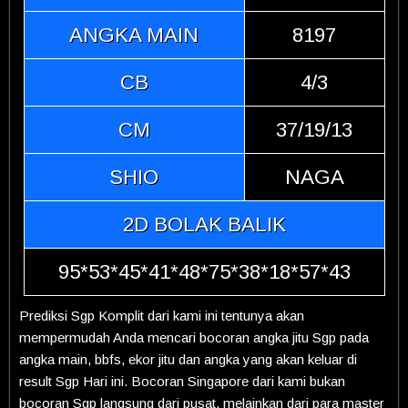
ANGKA MAIN
8197
CB
4/3
CM
37/19/13
SHIO
NAGA
2D BOLAK BALIK
95*53*45*41*48*75*38*18*57*43
Prediksi Sgp Komplit dari kami ini tentunya akan
mempermudah Anda mencari bocoran angka jitu Sgp pada
angka main, bbfs, ekor jitu dan angka yang akan keluar di
result Sgp Hari ini. Bocoran Singapore dari kami bukan
bocoran Sgp langsung dari pusat, melainkan dari para master