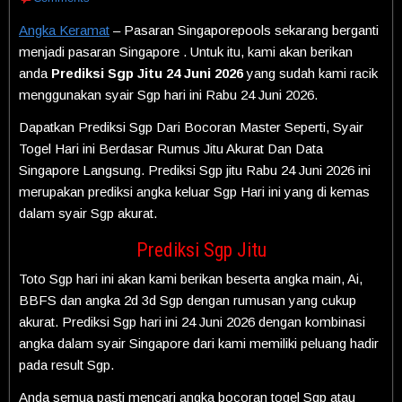
Angka Keramat
– Pasaran Singaporepools sekarang berganti
menjadi pasaran Singapore . Untuk itu, kami akan berikan
anda
Prediksi Sgp Jitu 24 Juni 2026
yang sudah kami racik
menggunakan syair Sgp hari ini Rabu 24 Juni 2026.
Dapatkan Prediksi Sgp Dari Bocoran Master Seperti, Syair
Togel Hari ini Berdasar Rumus Jitu Akurat Dan Data
Singapore Langsung. Prediksi Sgp jitu Rabu 24 Juni 2026 ini
merupakan prediksi angka keluar Sgp Hari ini yang di kemas
dalam syair Sgp akurat.
Prediksi Sgp Jitu
Toto Sgp hari ini akan kami berikan beserta angka main, Ai,
BBFS dan angka 2d 3d Sgp dengan rumusan yang cukup
akurat. Prediksi Sgp hari ini 24 Juni 2026 dengan kombinasi
angka dalam syair Singapore dari kami memiliki peluang hadir
pada result Sgp.
Anda semua pasti mencari angka bocoran togel Sgp atau