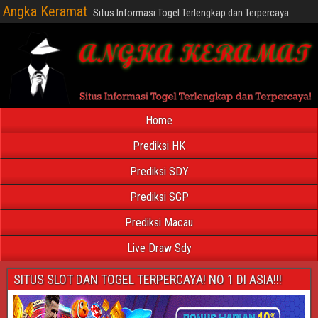
Angka Keramat
Situs Informasi Togel Terlengkap dan Terpercaya
Home
Prediksi HK
Prediksi SDY
Prediksi SGP
Prediksi Macau
Live Draw Sdy
SITUS SLOT DAN TOGEL TERPERCAYA! NO 1 DI ASIA!!!