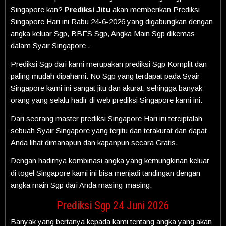
Singapore kan?
Prediksi Jitu
akan memberikan Prediksi
Singapore Hari ini Rabu 24-6-2026 yang digabungkan dengan
angka keluar Sgp, BBFS Sgp, Angka Main Sgp dikemas
dalam Syair Singapore .
Prediksi Sgp dari kami merupakan prediksi Sgp Komplit dan
paling mudah dipahami. No Sgp yang terdapat pada Syair
Singapore kami ini sangat jitu dan akurat, sehingga banyak
orang yang selalu hadir di web prediksi Singapore kami ini.
Dari seorang master prediksi Singapore Hari ini terciptalah
sebuah Syair Singapore yang terjitu dan terakurat dan dapat
Anda lihat dimanapun dan kapanpun secara Gratis.
Dengan hadirnya kombinasi angka yang kemungkinan keluar
di togel Singapore kami ini bisa menjadi tandingan dengan
angka main Sgp dari Anda masing-masing.
Prediksi Sgp 24 Juni 2026
Banyak yang bertanya kepada kami tentang angka yang akan