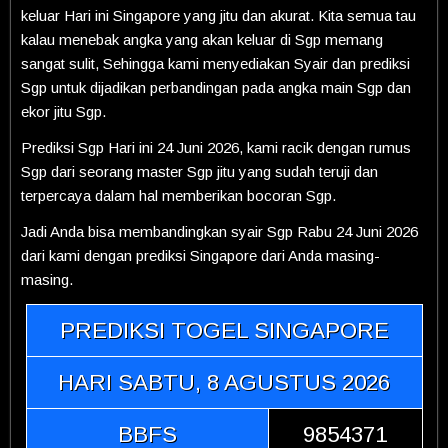
keluar Hari ini Singapore yang jitu dan akurat. Kita semua tau
kalau menebak angka yang akan keluar di Sgp memang
sangat sulit, Sehingga kami menyediakan Syair dan prediksi
Sgp untuk dijadikan perbandingan pada angka main Sgp dan
ekor jitu Sgp.
Prediksi Sgp Hari ini 24 Juni 2026, kami racik dengan rumus
Sgp dari seorang master Sgp jitu yang sudah teruji dan
terpercaya dalam hal memberikan bocoran Sgp.
Jadi Anda bisa membandingkan syair Sgp Rabu 24 Juni 2026
dari kami dengan prediksi Singapore dari Anda masing-
masing.
PREDIKSI TOGEL SINGAPORE
HARI SABTU, 8 AGUSTUS 2026
BBFS
9854371