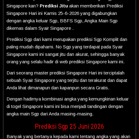
Singapore kan?
Prediksi Jitu
akan memberikan Prediksi
Singapore Hari ini Kamis 25-6-2026 yang digabungkan
dengan angka keluar Sgp, BBFS Sgp, Angka Main Sgp
dikemas dalam Syair Singapore .
Prediksi Sgp dari kami merupakan prediksi Sgp Komplit dan
paling mudah dipahami. No Sgp yang terdapat pada Syair
Singapore kami ini sangat jitu dan akurat, sehingga banyak
orang yang selalu hadir di web prediksi Singapore kami ini.
Dari seorang master prediksi Singapore Hari ini terciptalah
sebuah Syair Singapore yang terjitu dan terakurat dan dapat
Anda lihat dimanapun dan kapanpun secara Gratis.
Dengan hadirnya kombinasi angka yang kemungkinan keluar
di togel Singapore kami ini bisa menjadi tandingan dengan
angka main Sgp dari Anda masing-masing.
Prediksi Sgp 25 Juni 2026
Banyak yang bertanya kepada kami tentang angka yang akan