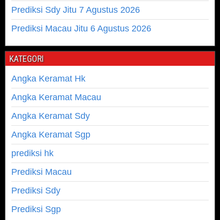
Prediksi Sdy Jitu 7 Agustus 2026
Prediksi Macau Jitu 6 Agustus 2026
KATEGORI
Angka Keramat Hk
Angka Keramat Macau
Angka Keramat Sdy
Angka Keramat Sgp
prediksi hk
Prediksi Macau
Prediksi Sdy
Prediksi Sgp