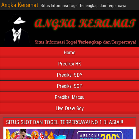
Angka Keramat
Situs Informasi Togel Terlengkap dan Terpercaya
Home
Prediksi HK
Prediksi SDY
Prediksi SGP
Prediksi Macau
Live Draw Sdy
SITUS SLOT DAN TOGEL TERPERCAYA! NO 1 DI ASIA!!!