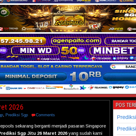
POS TER
ret 2026
gp
,
Prediksi Sgp
Comments
Prediks
epools sekarang berganti menjadi pasaran Singapore
Prediks
Prediksi Sgp Jitu 26 Maret 2026
yang sudah kami