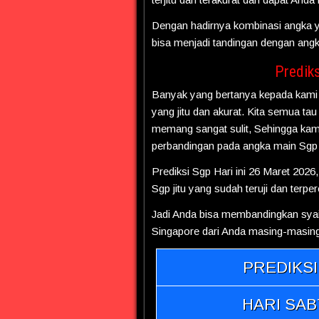
Dengan hadirnya kombinasi angka ya
bisa menjadi tandingan dengan ang
Predik
Banyak yang bertanya kepada kami t
yang jitu dan akurat. Kita semua ta
memang sangat sulit, Sehingga kami
perbandingan pada angka main Sgp d
Prediksi Sgp Hari ini 26 Maret 202
Sgp jitu yang sudah teruji dan ter
Jadi Anda bisa membandingkan syai
Singapore dari Anda masing-masing
PREDIKS
HARI SAB