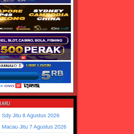
BARU
i Sdy Jitu 8 Agustus 2026
i Macau Jitu 7 Agustus 2026