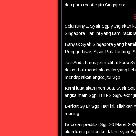
dari para master jitu Singapore.
S
Selanjutnya, Syair Sgp yang akan ka
Singapore Hari ini yang kami racik l
Banyak Syair Singapore yang berteba
Ronggo lawe, Syair Pak Tuntung, S
Jadi Anda harus jeli melihat kode S
dalam hal menebak angka yang kelu
mendapatkan angka jitu Sgp.
Kami juga akan membuat Syair Sgp 
angka main Sgp, BBFS Sgp, ekor ji
Berikut Syair Sgp Hari ini, silahka
masing.
Bocoran prediksi Sgp 26 Maret 2026
akan kami jadikan ke dalam syair Sgp