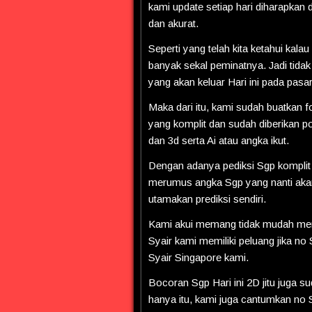
kami update setiap hari diharapkan
dan akurat.
Seperti yang telah kita ketahui ka
banyak sekal peminatnya. Jadi tida
yang akan keluar Hari ini pada pas
Maka dari itu, kami sudah buatkan 
yang komplit dan sudah diberikan p
dan 3d serta Ai atau angka ikut.
Dengan adanya pediksi Sgp komplit
merumus angka Sgp yang nanti aka
utamakan prediksi sendiri.
Kami akui memang tidak mudah mene
Syair kami memiliki peluang jika no
Syair Singapore kami.
Bocoran Sgp Hari ini 2D jitu juga s
hanya itu, kami juga cantumkan no 