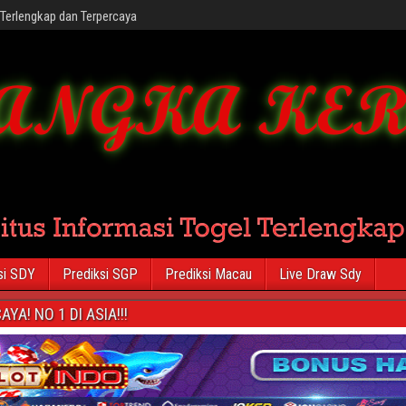
 Terlengkap dan Terpercaya
si SDY
Prediksi SGP
Prediksi Macau
Live Draw Sdy
A! NO 1 DI ASIA!!!