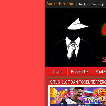
Angka Keramat
Situs Informasi Togel
Home
Prediksi HK
Predik
SITUS SLOT DAN TOGEL TERPERCAY