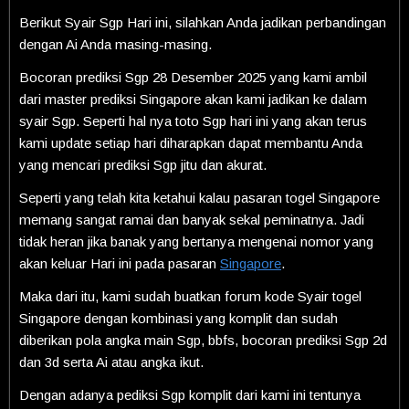
Berikut Syair Sgp Hari ini, silahkan Anda jadikan perbandingan
dengan Ai Anda masing-masing.
Bocoran prediksi Sgp 28 Desember 2025 yang kami ambil
dari master prediksi Singapore akan kami jadikan ke dalam
syair Sgp. Seperti hal nya toto Sgp hari ini yang akan terus
kami update setiap hari diharapkan dapat membantu Anda
yang mencari prediksi Sgp jitu dan akurat.
Seperti yang telah kita ketahui kalau pasaran togel Singapore
memang sangat ramai dan banyak sekal peminatnya. Jadi
tidak heran jika banak yang bertanya mengenai nomor yang
akan keluar Hari ini pada pasaran
Singapore
.
Maka dari itu, kami sudah buatkan forum kode Syair togel
Singapore dengan kombinasi yang komplit dan sudah
diberikan pola angka main Sgp, bbfs, bocoran prediksi Sgp 2d
dan 3d serta Ai atau angka ikut.
Dengan adanya pediksi Sgp komplit dari kami ini tentunya