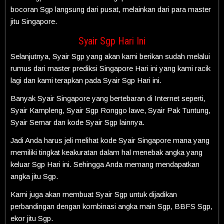
bocoran Sgp langsung dari pusat, melainkan dari para master
jitu Singapore.
Syair Sgp Hari Ini
Selanjutnya, Syair Sgp yang akan kami berikan sudah melalui
rumus dari master prediksi Singapore Hari ini yang kami racik
lagi dan kami terapkan pada Syair Sgp Hari ini.
Banyak Syair Singapore yang bertebaran di Internet seperti,
Syair Kampleng, Syair Sgp Ronggo lawe, Syair Pak Tuntung,
Syair Semar dan kode Syair Sgp lainnya.
Jadi Anda harus jeli melihat kode Syair Singapore mana yang
memiliki tingkat keakuratan dalam hal menebak angka yang
keluar Sgp Hari ini. Sehingga Anda memang mendapatkan
angka jitu Sgp.
Kami juga akan membuat Syair Sgp untuk dijadikan
perbandingan dengan kombinasi angka main Sgp, BBFS Sgp,
ekor jitu Sgp.