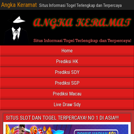
Angka Keramat
Situs Informasi Togel Terlengkap dan Terpercaya
Home
Prediksi HK
Prediksi SDY
Prediksi SGP
Prediksi Macau
Live Draw Sdy
SITUS SLOT DAN TOGEL TERPERCAYA! NO 1 DI ASIA!!!