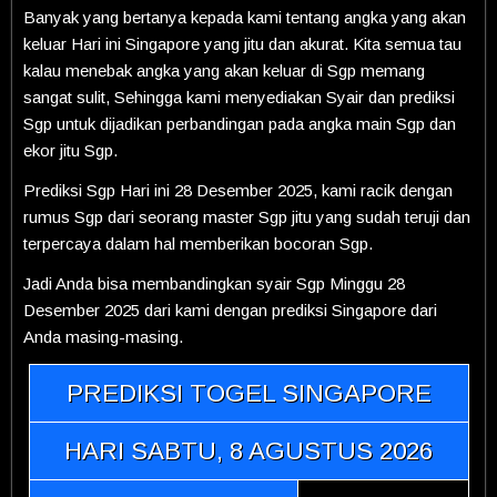
Banyak yang bertanya kepada kami tentang angka yang akan
keluar Hari ini Singapore yang jitu dan akurat. Kita semua tau
kalau menebak angka yang akan keluar di Sgp memang
sangat sulit, Sehingga kami menyediakan Syair dan prediksi
Sgp untuk dijadikan perbandingan pada angka main Sgp dan
ekor jitu Sgp.
Prediksi Sgp Hari ini 28 Desember 2025, kami racik dengan
rumus Sgp dari seorang master Sgp jitu yang sudah teruji dan
terpercaya dalam hal memberikan bocoran Sgp.
Jadi Anda bisa membandingkan syair Sgp Minggu 28
Desember 2025 dari kami dengan prediksi Singapore dari
Anda masing-masing.
PREDIKSI TOGEL SINGAPORE
HARI SABTU, 8 AGUSTUS 2026