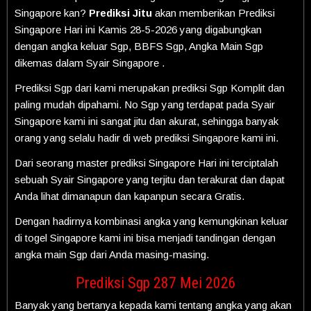
Singapore kan?
Prediksi Jitu
akan memberikan Prediksi
Singapore Hari ini Kamis 28-5-2026 yang digabungkan
dengan angka keluar Sgp, BBFS Sgp, Angka Main Sgp
dikemas dalam Syair Singapore .
Prediksi Sgp dari kami merupakan prediksi Sgp Komplit dan
paling mudah dipahami. No Sgp yang terdapat pada Syair
Singapore kami ini sangat jitu dan akurat, sehingga banyak
orang yang selalu hadir di web prediksi Singapore kami ini.
Dari seorang master prediksi Singapore Hari ini terciptalah
sebuah Syair Singapore yang terjitu dan terakurat dan dapat
Anda lihat dimanapun dan kapanpun secara Gratis.
Dengan hadirnya kombinasi angka yang kemungkinan keluar
di togel Singapore kami ini bisa menjadi tandingan dengan
angka main Sgp dari Anda masing-masing.
Prediksi Sgp 287 Mei 2026
Banyak yang bertanya kepada kami tentang angka yang akan