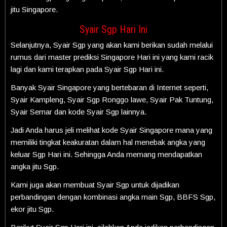
jitu Singapore.
Syair Sgp Hari Ini
Selanjutnya, Syair Sgp yang akan kami berikan sudah melalui
rumus dari master prediksi Singapore Hari ini yang kami racik
lagi dan kami terapkan pada Syair Sgp Hari ini.
Banyak Syair Singapore yang bertebaran di Internet seperti,
Syair Kampleng, Syair Sgp Ronggo lawe, Syair Pak Tuntung,
Syair Semar dan kode Syair Sgp lainnya.
Jadi Anda harus jeli melihat kode Syair Singapore mana yang
memiliki tingkat keakuratan dalam hal menebak angka yang
keluar Sgp Hari ini. Sehingga Anda memang mendapatkan
angka jitu Sgp.
Kami juga akan membuat Syair Sgp untuk dijadikan
perbandingan dengan kombinasi angka main Sgp, BBFS Sgp,
ekor jitu Sgp.