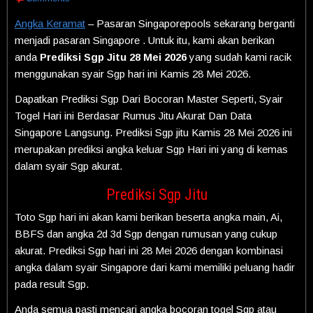
Angka Keramat
– Pasaran Singaporepools sekarang berganti
menjadi pasaran Singapore . Untuk itu, kami akan berikan
anda
Prediksi Sgp Jitu 28 Mei 2026
yang sudah kami racik
menggunakan syair Sgp hari ini Kamis 28 Mei 2026.
Dapatkan Prediksi Sgp Dari Bocoran Master Seperti, Syair
Togel Hari ini Berdasar Rumus Jitu Akurat Dan Data
Singapore Langsung. Prediksi Sgp jitu Kamis 28 Mei 2026 ini
merupakan prediksi angka keluar Sgp Hari ini yang di kemas
dalam syair Sgp akurat.
Prediksi Sgp Jitu
Toto Sgp hari ini akan kami berikan beserta angka main, Ai,
BBFS dan angka 2d 3d Sgp dengan rumusan yang cukup
akurat. Prediksi Sgp hari ini 28 Mei 2026 dengan kombinasi
angka dalam syair Singapore dari kami memiliki peluang hadir
pada result Sgp.
Anda semua pasti mencari angka bocoran togel Sgp atau