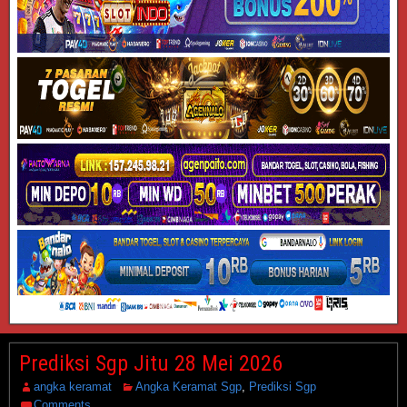
Prediksi Sgp Jitu 28 Mei 2026
angka keramat
Angka Keramat Sgp
,
Prediksi Sgp
Comments