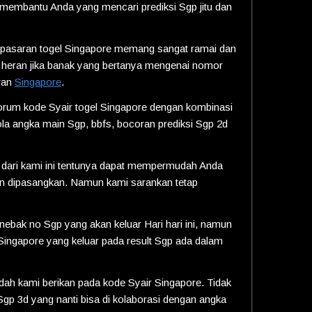
t membantu Anda yang mencari prediksi Sgp jitu dan
lau pasaran togel Singapore memang sangat ramai dan
k heran jika banak yang bertanya mengenai nomor
aran
Singapore
.
forum kode Syair togel Singapore dengan kombinasi
ola angka main Sgp, bbfs, bocoran prediksi Sgp 2d
 dari kami ini tentunya dapat mempermudah Anda
n dipasangkan. Namun kami sarankan tetap
bak no Sgp yang akan keluar Hari hari ini, namun
 Singapore yang keluar pada result Sgp ada dalam
udah kami berikan pada kode Syair Singapore. Tidak
Sgp 3d yang nanti bisa di kolaborasi dengan angka