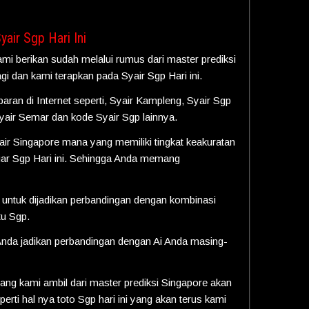
yair Sgp Hari Ini
mi berikan sudah melalui rumus dari master prediksi
agi dan kami terapkan pada Syair Sgp Hari ini.
ran di Internet seperti, Syair Kampleng, Syair Sgp
yair Semar dan kode Syair Sgp lainnya.
yair Singapore mana yang memiliki tingkat keakuratan
ar Sgp Hari ini. Sehingga Anda memang
untuk dijadikan perbandingan dengan kombinasi
tu Sgp.
n Anda jadikan perbandingan dengan Ai Anda masing-
yang kami ambil dari master prediksi Singapore akan
erti hal nya toto Sgp hari ini yang akan terus kami