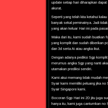
update setiap hari diharapkan dapa
akurat.
Seperti yang telah kita ketahui ka
banyak sekal peminatnya. Jadi tida
yang akan keluar Hari ini pada pas
Maka dari itu, kami sudah buatkan 
yang komplit dan sudah diberikan p
dan 3d serta Ai atau angka ikut.
Dengan adanya pediksi Sgp komplit
merumus angka Sgp yang nanti aka
utamakan prediksi sendiri.
Kami akui memang tidak mudah mene
Syair kami memiliki peluang jika no
Syair Singapore kami.
Bocoran Sgp Hari ini 2D jitu juga s
hanya itu, kami juga cantumkan no 