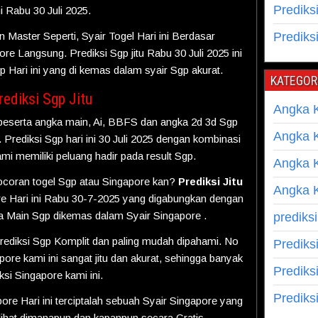
Prediks
i Rabu 30 Juli 2025.
 Master Seperti, Syair Togel Hari ini Berdasar
Prediks
e Langsung. Prediksi Sgp jitu Rabu 30 Juli 2025 ini
 Hari ini yang di kemas dalam syair Sgp akurat.
KATEGOR
rediksi Sgp Jitu
Angka 
n beserta angka main, Ai, BBFS dan angka 2d 3d Sgp
Angka 
Prediksi Sgp hari ini 30 Juli 2025 dengan kombinasi
mi memiliki peluang hadir pada result Sgp.
Angka 
ocoran togel Sgp atau Singapore kan?
Prediksi Jitu
Angka 
e Hari ini Rabu 30-7-2025 yang digabungkan dengan
 Main Sgp dikemas dalam Syair Singapore .
prediksi
rediksi Sgp Komplit dan paling mudah dipahami. No
Prediks
ore kami ini sangat jitu dan akurat, sehingga banyak
Prediks
ksi Singapore kami ini.
Prediks
ore Hari ini terciptalah sebuah Syair Singapore yang
a lihat dimanapun dan kapanpun secara Gratis.