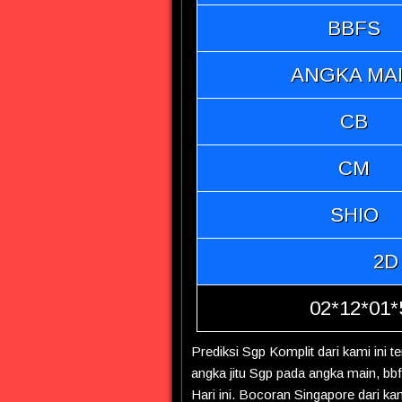
BBFS
ANGKA MA
CB
CM
SHIO
2D
02*12*01*
Prediksi Sgp Komplit dari kami in
angka jitu Sgp pada angka main, bbfs
Hari ini. Bocoran Singapore dari k