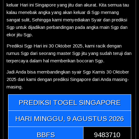
keluar Hari ini Singapore yang jitu dan akurat. Kita semua tau
kalau menebak angka yang akan keluar di Sgp memang
sangat sulit, Sehingga kami menyediakan Syair dan prediksi
Sgp untuk dijadikan perbandingan pada angka main Sgp dan
ekor jitu Sgp.
Prediksi Sgp Hari ini 30 Oktober 2025, kami racik dengan
rumus Sgp dari seorang master Sgp jitu yang sudah teruji dan
terpercaya dalam hal memberikan bocoran Sgp.
Jadi Anda bisa membandingkan syair Sgp Kamis 30 Oktober
2025 dari kami dengan prediksi Singapore dari Anda masing-
masing.
PREDIKSI TOGEL SINGAPORE
HARI MINGGU, 9 AGUSTUS 2026
BBFS
9483710