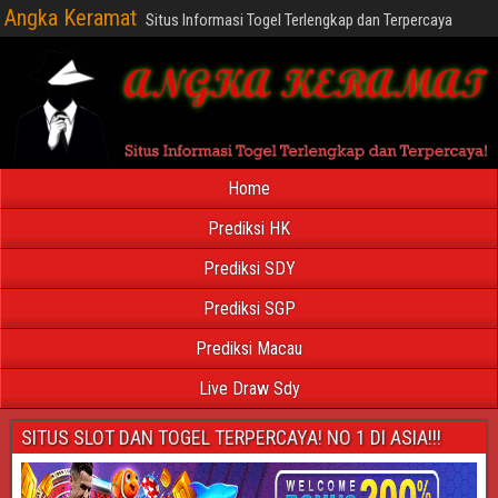
Angka Keramat
Situs Informasi Togel Terlengkap dan Terpercaya
Home
Prediksi HK
Prediksi SDY
Prediksi SGP
Prediksi Macau
Live Draw Sdy
SITUS SLOT DAN TOGEL TERPERCAYA! NO 1 DI ASIA!!!