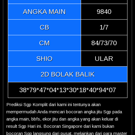
ANGKA MAIN
9840
CB
1/7
CM
84/73/70
SHIO
ULAR
2D BOLAK BALIK
38*79*47*04*13*30*18*40*94*07
Prediksi Sgp Komplit dari kami ini tentunya akan
mempermudah Anda mencari bocoran angka jitu Sgp pada
angka main, bbfs, ekor jitu dan angka yang akan keluar di
result Sgp Hari ini. Bocoran Singapore dari kami bukan
bocoran Sgp langsung dari pusat, melainkan dari para master