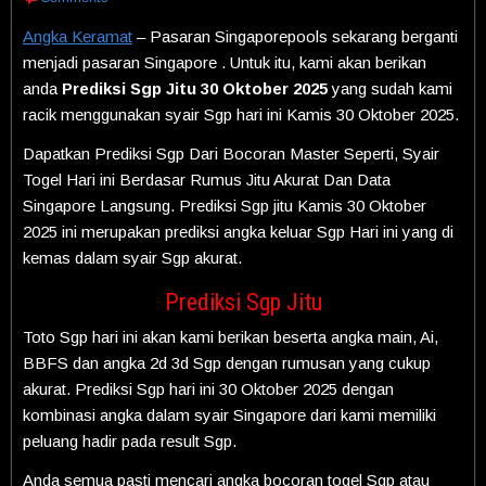
Angka Keramat
– Pasaran Singaporepools sekarang berganti
menjadi pasaran Singapore . Untuk itu, kami akan berikan
anda
Prediksi Sgp Jitu 30 Oktober 2025
yang sudah kami
racik menggunakan syair Sgp hari ini Kamis 30 Oktober 2025.
Dapatkan Prediksi Sgp Dari Bocoran Master Seperti, Syair
Togel Hari ini Berdasar Rumus Jitu Akurat Dan Data
Singapore Langsung. Prediksi Sgp jitu Kamis 30 Oktober
2025 ini merupakan prediksi angka keluar Sgp Hari ini yang di
kemas dalam syair Sgp akurat.
Prediksi Sgp Jitu
Toto Sgp hari ini akan kami berikan beserta angka main, Ai,
BBFS dan angka 2d 3d Sgp dengan rumusan yang cukup
akurat. Prediksi Sgp hari ini 30 Oktober 2025 dengan
kombinasi angka dalam syair Singapore dari kami memiliki
peluang hadir pada result Sgp.
Anda semua pasti mencari angka bocoran togel Sgp atau