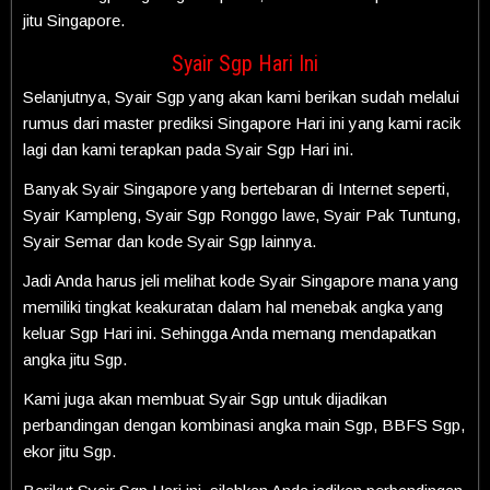
jitu Singapore.
Syair Sgp Hari Ini
Selanjutnya, Syair Sgp yang akan kami berikan sudah melalui
rumus dari master prediksi Singapore Hari ini yang kami racik
lagi dan kami terapkan pada Syair Sgp Hari ini.
Banyak Syair Singapore yang bertebaran di Internet seperti,
Syair Kampleng, Syair Sgp Ronggo lawe, Syair Pak Tuntung,
Syair Semar dan kode Syair Sgp lainnya.
Jadi Anda harus jeli melihat kode Syair Singapore mana yang
memiliki tingkat keakuratan dalam hal menebak angka yang
keluar Sgp Hari ini. Sehingga Anda memang mendapatkan
angka jitu Sgp.
Kami juga akan membuat Syair Sgp untuk dijadikan
perbandingan dengan kombinasi angka main Sgp, BBFS Sgp,
ekor jitu Sgp.