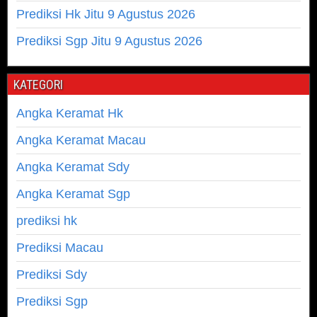
Prediksi Hk Jitu 9 Agustus 2026
Prediksi Sgp Jitu 9 Agustus 2026
KATEGORI
Angka Keramat Hk
Angka Keramat Macau
Angka Keramat Sdy
Angka Keramat Sgp
prediksi hk
Prediksi Macau
Prediksi Sdy
Prediksi Sgp