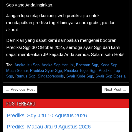
Sgp yang Anda inginkan.
Jangan lupa tetap kunjungi web prediksi jitu untuk
mendapatkan prediksi togel lainnya secara gratis, jitu dan
akurat.
Demikian yang dapat kami sampaikan mengenai bocoran
Prediksi Sgp 30 Oktober 2025, semoga syair Sgp dari kami
dapat memberikan JP kepada Anda semua. Salam satu Hobi!
Tag:
Angka jitu Sgp
,
Angka Sgp Hari Ini
,
Bocoran Sgp
,
Kode Sgp
Mbah Semar
,
Prediksi Syair Sgp
,
Prediksi Togel Sgp
,
Prediksi Top
Sgp
,
Rumus Sgp
,
Singaporepools
,
Syair Kode Sgp
,
Syair Sgp Opesia
← Previous Post
Next Post →
POS TERBARU
Prediksi Sdy Jitu 10 Agustus 2026
Prediksi Macau Jitu 9 Agustus 2026