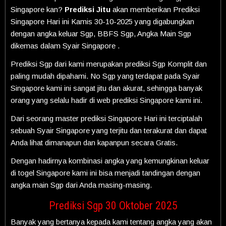
Singapore kan?
Prediksi Jitu
akan memberikan Prediksi
Singapore Hari ini Kamis 30-10-2025 yang digabungkan
dengan angka keluar Sgp, BBFS Sgp, Angka Main Sgp
dikemas dalam Syair Singapore .
Prediksi Sgp dari kami merupakan prediksi Sgp Komplit dan
paling mudah dipahami. No Sgp yang terdapat pada Syair
Singapore kami ini sangat jitu dan akurat, sehingga banyak
orang yang selalu hadir di web prediksi Singapore kami ini.
Dari seorang master prediksi Singapore Hari ini terciptalah
sebuah Syair Singapore yang terjitu dan terakurat dan dapat
Anda lihat dimanapun dan kapanpun secara Gratis.
Dengan hadirnya kombinasi angka yang kemungkinan keluar
di togel Singapore kami ini bisa menjadi tandingan dengan
angka main Sgp dari Anda masing-masing.
Prediksi Sgp 30 Oktober 2025
Banyak yang bertanya kepada kami tentang angka yang akan