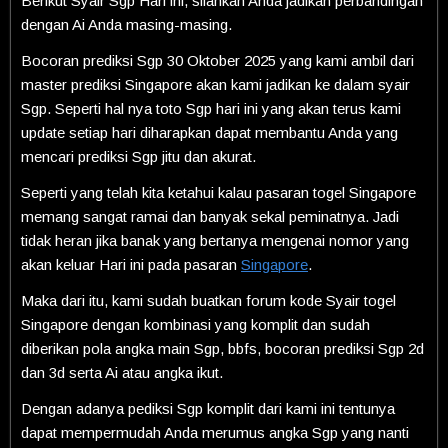
Berikut Syair Sgp Hari ini, silahkan Anda jadikan perbandingan
dengan Ai Anda masing-masing.
Bocoran prediksi Sgp 30 Oktober 2025 yang kami ambil dari
master prediksi Singapore akan kami jadikan ke dalam syair
Sgp. Seperti hal nya toto Sgp hari ini yang akan terus kami
update setiap hari diharapkan dapat membantu Anda yang
mencari prediksi Sgp jitu dan akurat.
Seperti yang telah kita ketahui kalau pasaran togel Singapore
memang sangat ramai dan banyak sekal peminatnya. Jadi
tidak heran jika banak yang bertanya mengenai nomor yang
akan keluar Hari ini pada pasaran
Singapore
.
Maka dari itu, kami sudah buatkan forum kode Syair togel
Singapore dengan kombinasi yang komplit dan sudah
diberikan pola angka main Sgp, bbfs, bocoran prediksi Sgp 2d
dan 3d serta Ai atau angka ikut.
Dengan adanya pediksi Sgp komplit dari kami ini tentunya
dapat mempermudah Anda merumus angka Sgp yang nanti