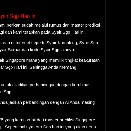
yair Sgp Hari Ini
mi berikan sudah melalui rumus dari master prediksi
agi dan kami terapkan pada Syair Sgp Hari ini.
ran di Internet seperti, Syair Kampleng, Syair Sgp
yair Semar dan kode Syair Sgp lainnya.
yair Singapore mana yang memiliki tingkat keakuratan
ar Sgp Hari ini. Sehingga Anda memang
untuk dijadikan perbandingan dengan kombinasi
tu Sgp.
n Anda jadikan perbandingan dengan Ai Anda masing-
5 yang kami ambil dari master prediksi Singapore
. Seperti hal nya toto Sgp hari ini yang akan terus