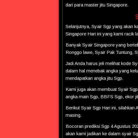
dari para master jitu Singapore.
S
Selanjutnya, Syair Sgp yang akan ka
Singapore Hari ini yang kami racik l
Banyak Syair Singapore yang berteba
Ronggo lawe, Syair Pak Tuntung, S
Jadi Anda harus jeli melihat kode S
dalam hal menebak angka yang kelu
mendapatkan angka jitu Sgp.
Kami juga akan membuat Syair Sgp 
angka main Sgp, BBFS Sgp, ekor ji
Berikut Syair Sgp Hari ini, silahka
masing.
Bocoran prediksi Sgp 4 Agustus 202
akan kami jadikan ke dalam syair Sgp