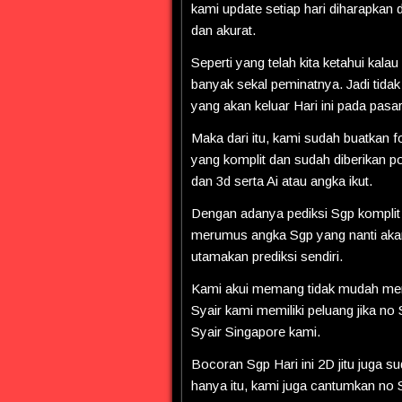
kami update setiap hari diharapkan
dan akurat.
Seperti yang telah kita ketahui ka
banyak sekal peminatnya. Jadi tida
yang akan keluar Hari ini pada pas
Maka dari itu, kami sudah buatkan 
yang komplit dan sudah diberikan p
dan 3d serta Ai atau angka ikut.
Dengan adanya pediksi Sgp komplit
merumus angka Sgp yang nanti aka
utamakan prediksi sendiri.
Kami akui memang tidak mudah mene
Syair kami memiliki peluang jika no
Syair Singapore kami.
Bocoran Sgp Hari ini 2D jitu juga s
hanya itu, kami juga cantumkan no 