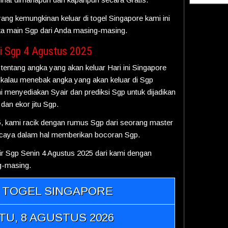
ng kemungkinan keluar di togel Singapore kami ini
ka main Sgp dari Anda masing-masing.
i Sgp 4 Agustus 2025
entang angka yang akan keluar Hari ini Singapore
u kalau menebak angka yang akan keluar di Sgp
 menyediakan Syair dan prediksi Sgp untuk dijadikan
an ekor jitu Sgp.
25, kami racik dengan rumus Sgp dari seorang master
percaya dalam hal memberikan bocoran Sgp.
r Sgp Senin 4 Agustus 2025 dari kami dengan
g-masing.
I TOGEL SINGAPORE
TU, 8 AGUSTUS 2026