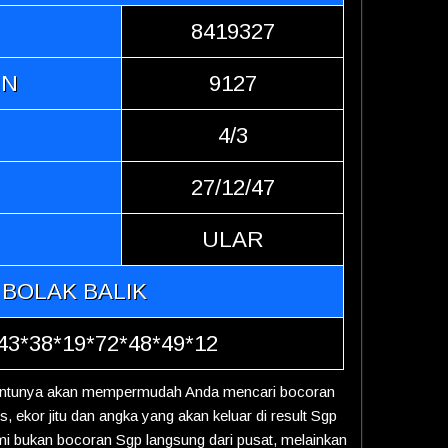
8419327
IN
9127
4/3
27/12/47
ULAR
 BOLAK BALIK
43*38*19*72*48*49*12
i tentunya akan mempermudah Anda mencari bocoran
, ekor jitu dan angka yang akan keluar di result Sgp
ami bukan bocoran Sgp langsung dari pusat, melainkan