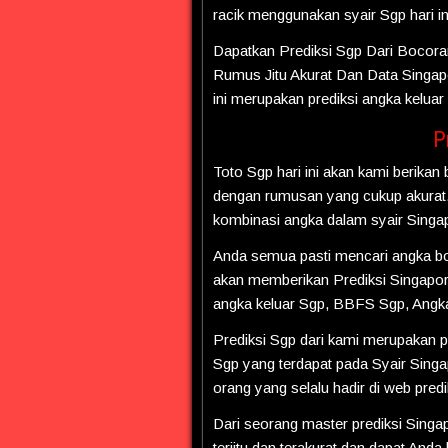
racik menggunakan syair Sgp hari in
Dapatkan Prediksi Sgp Dari Bocoran
Rumus Jitu Akurat Dan Data Singapo
ini merupakan prediksi angka keluar
P
Toto Sgp hari ini akan kami berika
dengan rumusan yang cukup akurat. 
kombinasi angka dalam syair Singapo
Anda semua pasti mencari angka b
akan memberikan Prediksi Singapor
angka keluar Sgp, BBFS Sgp, Angka
Prediksi Sgp dari kami merupakan p
Sgp yang terdapat pada Syair Singap
orang yang selalu hadir di web predi
Dari seorang master prediksi Singap
terjitu dan terakurat dan dapat And