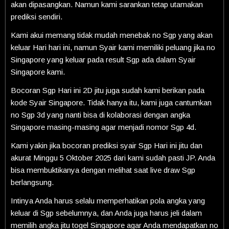
akan dipasangkan. Namun kami sarankan tetap utamakan
prediksi sendiri.
Kami akui memang tidak mudah menebak no Sgp yang akan
keluar Hari hari ini, namun Syair kami memiliki peluang jika no
Singapore yang keluar pada result Sgp ada dalam Syair
Singapore kami.
Bocoran Sgp Hari ini 2D jitu juga sudah kami berikan pada
kode Syair Singapore. Tidak hanya itu, kami juga cantumkan
no Sgp 3d yang nanti bisa di kolaborasi dengan angka
Singapore masing-masing agar menjadi nomor Sgp 4d.
Kami yakin jika bocoran prediksi syair Sgp Hari ini jitu dan
akurat Minggu 5 Oktober 2025 dari kami sudah pasti JP. Anda
bisa membuktikanya dengan melihat saat live draw Sgp
berlangsung.
Intinya Anda harus selalu memperhatikan pola angka yang
keluar di Sgp sebelumnya, dan Anda juga harus jeli dalam
memilih angka jitu togel Singapore agar Anda mendapatkan no