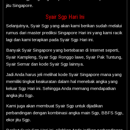
jitu Singapore.
Syair Sgp Hari Ini
Selanjutnya, Syair Sgp yang akan kami berikan sudah melalui
rumus dari master prediksi Singapore Hari ini yang kami racik
lagi dan kami terapkan pada Syair Sgp Hari ini.
Banyak Syair Singapore yang bertebaran di Internet seperti,
Syair Kampleng, Syair Sgp Ronggo lawe, Syair Pak Tuntung,
Syair Semar dan kode Syair Sgp lainnya.
Jadi Anda harus jeli melihat kode Syair Singapore mana yang
memiliki tingkat keakuratan dalam hal menebak angka yang
keluar Sgp Hari ini. Sehingga Anda memang mendapatkan
angka jitu Sgp.
Kami juga akan membuat Syair Sgp untuk dijadikan
perbandingan dengan kombinasi angka main Sgp, BBFS Sgp,
ekor jitu Sgp.