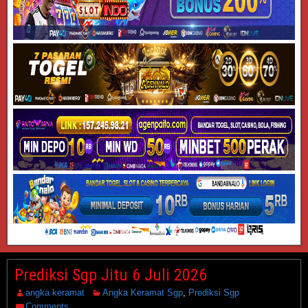
Prediksi Sgp Jitu 6 Juli 2026
angka keramat
Angka Keramat Sgp
,
Prediksi Sgp
Comments