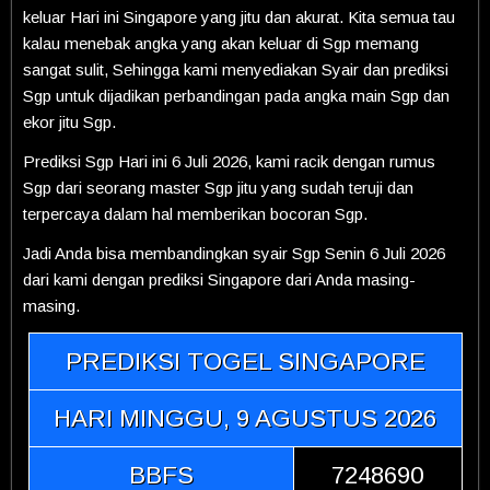
keluar Hari ini Singapore yang jitu dan akurat. Kita semua tau
kalau menebak angka yang akan keluar di Sgp memang
sangat sulit, Sehingga kami menyediakan Syair dan prediksi
Sgp untuk dijadikan perbandingan pada angka main Sgp dan
ekor jitu Sgp.
Prediksi Sgp Hari ini 6 Juli 2026, kami racik dengan rumus
Sgp dari seorang master Sgp jitu yang sudah teruji dan
terpercaya dalam hal memberikan bocoran Sgp.
Jadi Anda bisa membandingkan syair Sgp Senin 6 Juli 2026
dari kami dengan prediksi Singapore dari Anda masing-
masing.
PREDIKSI TOGEL SINGAPORE
HARI MINGGU, 9 AGUSTUS 2026
BBFS
7248690