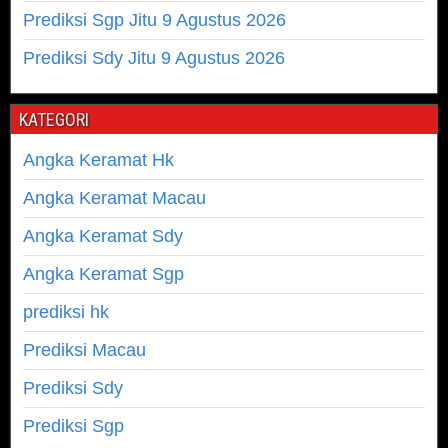
Prediksi Sgp Jitu 9 Agustus 2026
Prediksi Sdy Jitu 9 Agustus 2026
KATEGORI
Angka Keramat Hk
Angka Keramat Macau
Angka Keramat Sdy
Angka Keramat Sgp
prediksi hk
Prediksi Macau
Prediksi Sdy
Prediksi Sgp