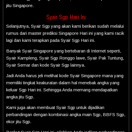
jitu Singapore.
Syair Sgp Hari Ini
Selanjutnya, Syair Sgp yang akan kami berikan sudah melalui
rumus dari master prediksi Singapore Hari ini yang kami racik
lagi dan kami terapkan pada Syair Sgp Hari ini.
Banyak Syair Singapore yang bertebaran di Internet seperti,
Syair Kampleng, Syair Sgp Ronggo lawe, Syair Pak Tuntung,
Syair Semar dan kode Syair Sgp lainnya.
Jadi Anda harus jeli melihat kode Syair Singapore mana yang
memiliki tingkat keakuratan dalam hal menebak angka yang
keluar Sgp Hari ini. Sehingga Anda memang mendapatkan
angka jitu Sgp.
Kami juga akan membuat Syair Sgp untuk dijadikan
perbandingan dengan kombinasi angka main Sgp, BBFS Sgp,
ekor jitu Sgp.