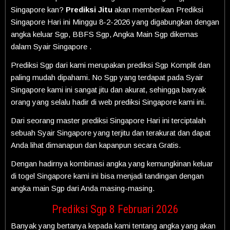
Singapore kan?
Prediksi Jitu
akan memberikan Prediksi
Singapore Hari ini Minggu 8-2-2026 yang digabungkan dengan
angka keluar Sgp, BBFS Sgp, Angka Main Sgp dikemas
dalam Syair Singapore .
Prediksi Sgp dari kami merupakan prediksi Sgp Komplit dan
paling mudah dipahami. No Sgp yang terdapat pada Syair
Singapore kami ini sangat jitu dan akurat, sehingga banyak
orang yang selalu hadir di web prediksi Singapore kami ini.
Dari seorang master prediksi Singapore Hari ini terciptalah
sebuah Syair Singapore yang terjitu dan terakurat dan dapat
Anda lihat dimanapun dan kapanpun secara Gratis.
Dengan hadirnya kombinasi angka yang kemungkinan keluar
di togel Singapore kami ini bisa menjadi tandingan dengan
angka main Sgp dari Anda masing-masing.
Prediksi Sgp 8 Februari 2026
Banyak yang bertanya kepada kami tentang angka yang akan