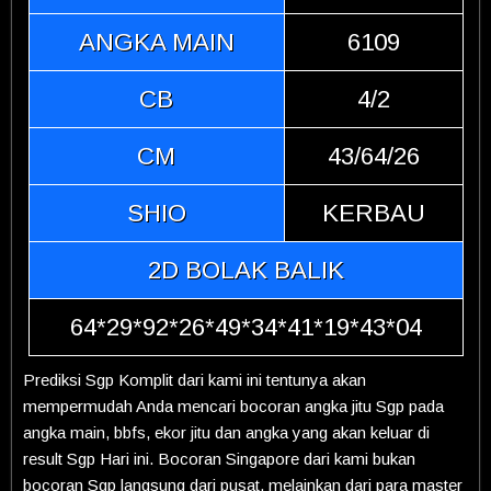
ANGKA MAIN
6109
CB
4/2
CM
43/64/26
SHIO
KERBAU
2D BOLAK BALIK
64*29*92*26*49*34*41*19*43*04
Prediksi Sgp Komplit dari kami ini tentunya akan
mempermudah Anda mencari bocoran angka jitu Sgp pada
angka main, bbfs, ekor jitu dan angka yang akan keluar di
result Sgp Hari ini. Bocoran Singapore dari kami bukan
bocoran Sgp langsung dari pusat, melainkan dari para master