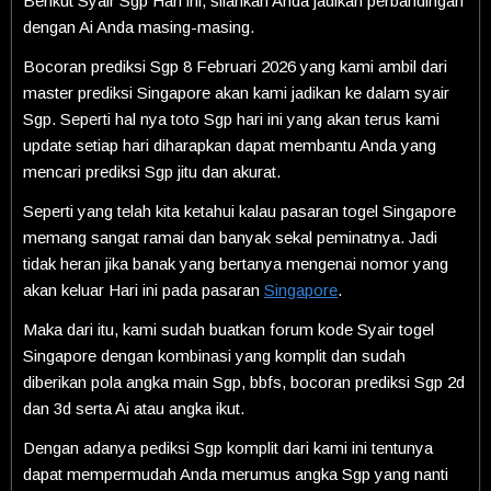
Berikut Syair Sgp Hari ini, silahkan Anda jadikan perbandingan
dengan Ai Anda masing-masing.
Bocoran prediksi Sgp 8 Februari 2026 yang kami ambil dari
master prediksi Singapore akan kami jadikan ke dalam syair
Sgp. Seperti hal nya toto Sgp hari ini yang akan terus kami
update setiap hari diharapkan dapat membantu Anda yang
mencari prediksi Sgp jitu dan akurat.
Seperti yang telah kita ketahui kalau pasaran togel Singapore
memang sangat ramai dan banyak sekal peminatnya. Jadi
tidak heran jika banak yang bertanya mengenai nomor yang
akan keluar Hari ini pada pasaran
Singapore
.
Maka dari itu, kami sudah buatkan forum kode Syair togel
Singapore dengan kombinasi yang komplit dan sudah
diberikan pola angka main Sgp, bbfs, bocoran prediksi Sgp 2d
dan 3d serta Ai atau angka ikut.
Dengan adanya pediksi Sgp komplit dari kami ini tentunya
dapat mempermudah Anda merumus angka Sgp yang nanti