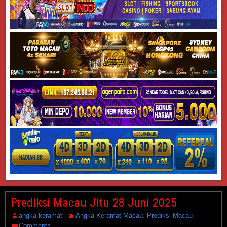
Prediksi Macau Jitu 28 Juni 2025
angka keramat
Angka Keramat Macau
,
Prediksi Macau
Comments