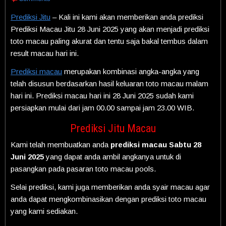
Prediksi Jitu
– Kali ini kami akan memberikan anda prediksi
Prediksi Macau Jitu 28 Juni 2025 yang akan menjadi prediksi
toto macau paling akurat dan tentu saja bakal tembus dalam
result macau hari ini.
Prediksi macau
merupakan kombinasi angka-angka yang
telah disusun berdasarkan hasil keluaran toto macau malam
hari ini. Prediksi macau hari ini 28 Juni 2025 sudah kami
persiapkan mulai dari jam 00.00 sampai jam 23.00 WIB.
Prediksi Jitu Macau
Kami telah membuatkan anda
prediksi macau Sabtu 28
Juni 2025
yang dapat anda ambil angkanya untuk di
pasangkan pada pasaran toto macau pools.
Selai prediksi, kami juga memberikan anda syair macau agar
anda dapat mengkombinasikan dengan prediksi toto macau
yang kami sediakan.