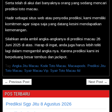
Serta telah di akui dari banyaknya orang yang sedang mencari
prediksi toto macau.
Hadir sebagai situs web atau penyedia prediksi, kami memiliki
komitmen agar siapa saja yang datang kesini mendapatkan
kemenangan.
Silahkan anda ambil angka-angkanya di prediksi macau 28
Juni 2025 di atas. Harap di ingat, anda juga harus lebih teliti
lagi dalam mengambil angka nya. Karena prediksi kami ini
berpeluang besar tembus dan jackpot.
Tag:
Angka Jitu Macau
,
Kode Toto Macau
,
Macaupools
,
Prediksi Jitu
Toto Macau
,
Syair Macau Vip
,
Syair Toto Macau 4d
← Previous Post
Next Post →
POS TERBARU
Prediksi Sgp Jitu 8 Agustus 2026