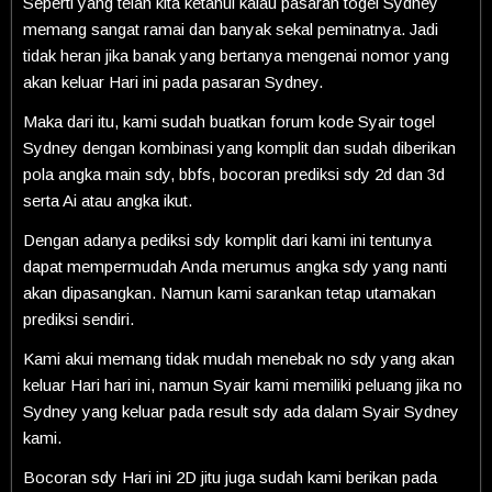
Seperti yang telah kita ketahui kalau pasaran togel Sydney
memang sangat ramai dan banyak sekal peminatnya. Jadi
tidak heran jika banak yang bertanya mengenai nomor yang
akan keluar Hari ini pada pasaran Sydney.
Maka dari itu, kami sudah buatkan forum kode Syair togel
Sydney dengan kombinasi yang komplit dan sudah diberikan
pola angka main sdy, bbfs, bocoran prediksi sdy 2d dan 3d
serta Ai atau angka ikut.
Dengan adanya pediksi sdy komplit dari kami ini tentunya
dapat mempermudah Anda merumus angka sdy yang nanti
akan dipasangkan. Namun kami sarankan tetap utamakan
prediksi sendiri.
Kami akui memang tidak mudah menebak no sdy yang akan
keluar Hari hari ini, namun Syair kami memiliki peluang jika no
Sydney yang keluar pada result sdy ada dalam Syair Sydney
kami.
Bocoran sdy Hari ini 2D jitu juga sudah kami berikan pada