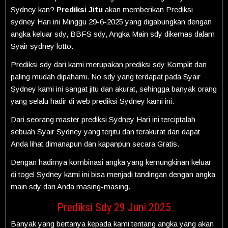
Sydney kan?
Prediksi Jitu
akan memberikan Prediksi
sydney Hari ini Minggu 29-6-2025 yang digabungkan dengan
angka keluar sdy, BBFS sdy, Angka Main sdy dikemas dalam
Syair sydney lotto.
Prediksi sdy dari kami merupakan prediksi sdy Komplit dan
paling mudah dipahami. No sdy yang terdapat pada Syair
Sydney kami ini sangat jitu dan akurat, sehingga banyak orang
yang selalu hadir di web prediksi Sydney kami ini.
Dari seorang master prediksi Sydney Hari ini terciptalah
sebuah Syair Sydney yang terjitu dan terakurat dan dapat
Anda lihat dimanapun dan kapanpun secara Gratis.
Dengan hadirnya kombinasi angka yang kemungkinan keluar
di togel Sydney kami ini bisa menjadi tandingan dengan angka
main sdy dari Anda masing-masing.
Prediksi Sdy 29 Juni 2025
Banyak yang bertanya kepada kami tentang angka yang akan