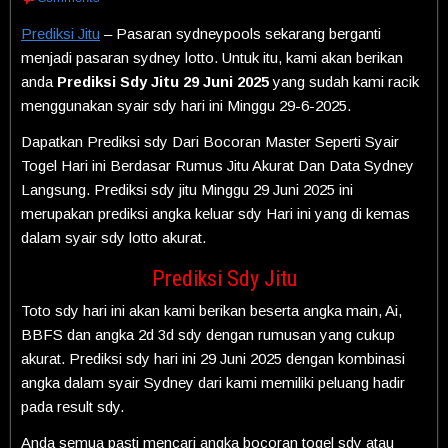
Prediksi Jitu
– Pasaran sydneypools sekarang berganti
menjadi pasaran sydney lotto. Untuk itu, kami akan berikan
anda
Prediksi Sdy Jitu 29 Juni 2025
yang sudah kami racik
menggunakan syair sdy hari ini Minggu 29-6-2025.
Dapatkan Prediksi sdy Dari Bocoran Master Seperti Syair
Togel Hari ini Berdasar Rumus Jitu Akurat Dan Data Sydney
Langsung. Prediksi sdy jitu Minggu 29 Juni 2025 ini
merupakan prediksi angka keluar sdy Hari ini yang di kemas
dalam syair sdy lotto akurat.
Prediksi Sdy Jitu
Toto sdy hari ini akan kami berikan beserta angka main, Ai,
BBFS dan angka 2d 3d sdy dengan rumusan yang cukup
akurat. Prediksi sdy hari ini 29 Juni 2025 dengan kombinasi
angka dalam syair Sydney dari kami memiliki peluang hadir
pada result sdy.
Anda semua pasti mencari angka bocoran togel sdy atau