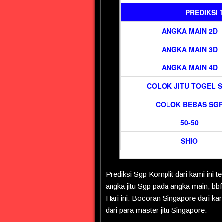
Prediksi Sgp Komplit dari kami in
angka jitu Sgp pada angka main, bbfs
Hari ini. Bocoran Singapore dari k
dari para master jitu Singapore.