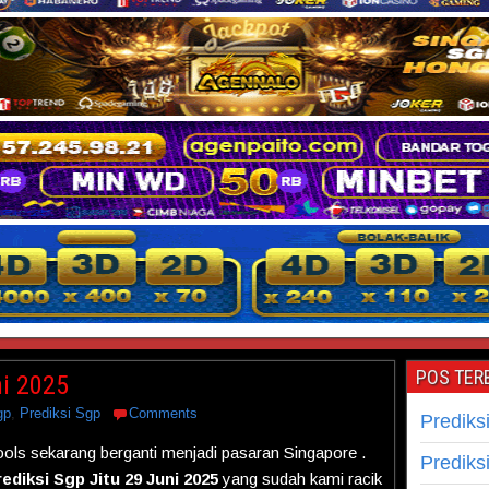
POS TER
ni 2025
gp
,
Prediksi Sgp
Comments
Prediks
ls sekarang berganti menjadi pasaran Singapore .
Prediks
rediksi Sgp Jitu 29 Juni 2025
yang sudah kami racik