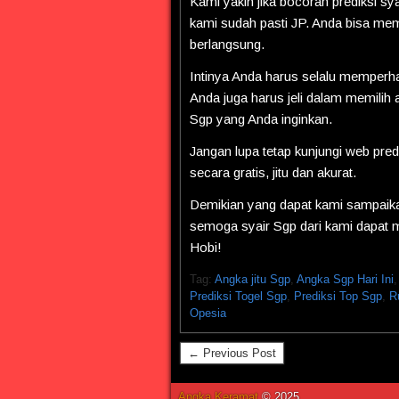
Kami yakin jika bocoran prediksi sya
kami sudah pasti JP. Anda bisa mem
berlangsung.
Intinya Anda harus selalu memperha
Anda juga harus jeli dalam memilih
Sgp yang Anda inginkan.
Jangan lupa tetap kunjungi web predi
secara gratis, jitu dan akurat.
Demikian yang dapat kami sampaika
semoga syair Sgp dari kami dapat
Hobi!
Tag:
Angka jitu Sgp
,
Angka Sgp Hari Ini
Prediksi Togel Sgp
,
Prediksi Top Sgp
,
R
Opesia
← Previous Post
Angka Keramat
© 2025