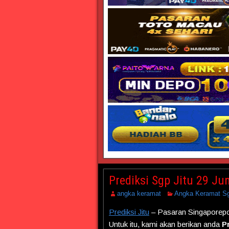
Prediksi Sgp Jitu 29 Ju
angka keramat
Angka Keramat S
Prediksi Jitu
– Pasaran Singaporepoo
Untuk itu, kami akan berikan anda
P