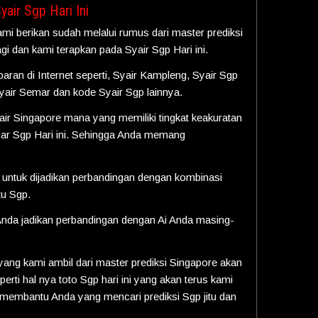
yair Sgp Hari Ini
mi berikan sudah melalui rumus dari master prediksi
agi dan kami terapkan pada Syair Sgp Hari ini.
ran di Internet seperti, Syair Kampleng, Syair Sgp
yair Semar dan kode Syair Sgp lainnya.
yair Singapore mana yang memiliki tingkat keakuratan
ar Sgp Hari ini. Sehingga Anda memang
untuk dijadikan perbandingan dengan kombinasi
tu Sgp.
n Anda jadikan perbandingan dengan Ai Anda masing-
yang kami ambil dari master prediksi Singapore akan
erti hal nya toto Sgp hari ini yang akan terus kami
t membantu Anda yang mencari prediksi Sgp jitu dan