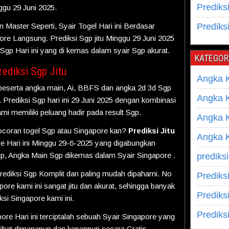
Prediks
ggu 29 Juni 2025.
 Master Seperti, Syair Togel Hari ini Berdasar
Prediks
re Langsung. Prediksi Sgp jitu Minggu 29 Juni 2025
 Sgp Hari ini yang di kemas dalam syair Sgp akurat.
KATEGOR
rediksi Sgp Jitu
Angka 
n beserta angka main, Ai, BBFS dan angka 2d 3d Sgp
Angka 
Prediksi Sgp hari ini 29 Juni 2025 dengan kombinasi
mi memiliki peluang hadir pada result Sgp.
Angka 
ocoran togel Sgp atau Singapore kan?
Prediksi Jitu
Angka 
e Hari ini Minggu 29-6-2025 yang digabungkan
p, Angka Main Sgp dikemas dalam Syair Singapore .
prediksi
rediksi Sgp Komplit dan paling mudah dipahami. No
Prediks
ore kami ini sangat jitu dan akurat, sehingga banyak
Prediks
ksi Singapore kami ini.
Prediks
ore Hari ini terciptalah sebuah Syair Singapore yang
a lihat dimanapun dan kapanpun secara Gratis.