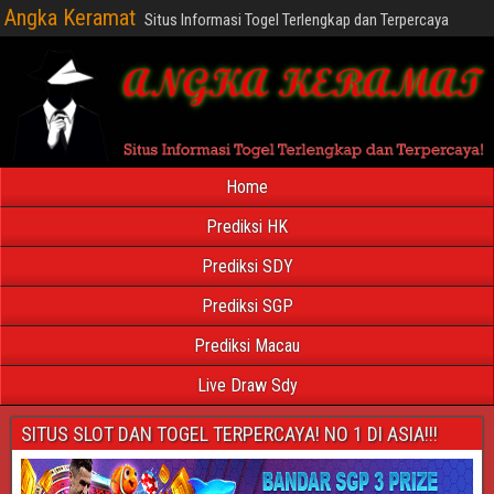
Angka Keramat
Situs Informasi Togel Terlengkap dan Terpercaya
Home
Prediksi HK
Prediksi SDY
Prediksi SGP
Prediksi Macau
Live Draw Sdy
SITUS SLOT DAN TOGEL TERPERCAYA! NO 1 DI ASIA!!!