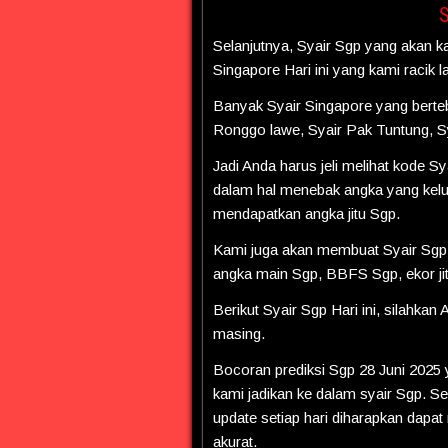
S
Selanjutnya, Syair Sgp yang akan ka
Singapore Hari ini yang kami racik l
Banyak Syair Singapore yang berteba
Ronggo lawe, Syair Pak Tuntung, S
Jadi Anda harus jeli melihat kode S
dalam hal menebak angka yang kelu
mendapatkan angka jitu Sgp.
Kami juga akan membuat Syair Sgp 
angka main Sgp, BBFS Sgp, ekor ji
Berikut Syair Sgp Hari ini, silahka
masing.
Bocoran prediksi Sgp 28 Juni 2025 
kami jadikan ke dalam syair Sgp. Sep
update setiap hari diharapkan dapa
akurat.