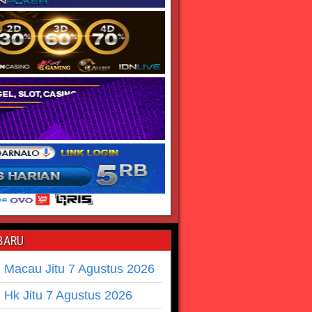
BARU
i Macau Jitu 7 Agustus 2026
i Hk Jitu 7 Agustus 2026