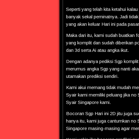
Seperti yang telah kita ketahui ka
banyak sekal peminatnya. Jadi tida
yang akan keluar Hari ini pada pas
Maka dari itu, kami sudah buatkan 
yang komplit dan sudah diberikan p
dan 3d serta Ai atau angka ikut.
Dengan adanya pediksi Sgp komplit
merumus angka Sgp yang nanti aka
utamakan prediksi sendiri.
Kami akui memang tidak mudah mene
Syair kami memiliki peluang jika no
Syair Singapore kami.
Bocoran Sgp Hari ini 2D jitu juga s
hanya itu, kami juga cantumkan no 
Singapore masing-masing agar men