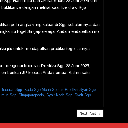
r Sgp Hari ini jitu dan akurat Sabtu 28 Juni 2025 dari
buktikanya dengan melihat saat live draw Sgp
tikan pola angka yang keluar di Sgp sebelumnya, dan
 angka jitu togel Singapore agar Anda mendapatkan no
ksi jitu untuk mendapatkan prediksi togel lainnya
n mengenai bocoran Prediksi Sgp 28 Juni 2025,
 memberikan JP kepada Anda semua. Salam satu
,
Bocoran Sgp
,
Kode Sgp Mbah Semar
,
Prediksi Syair Sgp
,
umus Sgp
,
Singaporepools
,
Syair Kode Sgp
,
Syair Sgp
Next Post →