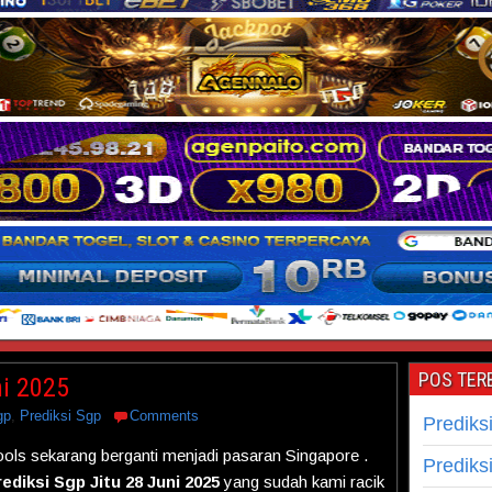
POS TER
ni 2025
gp
,
Prediksi Sgp
Comments
Prediks
ls sekarang berganti menjadi pasaran Singapore .
Prediks
rediksi Sgp Jitu 28 Juni 2025
yang sudah kami racik