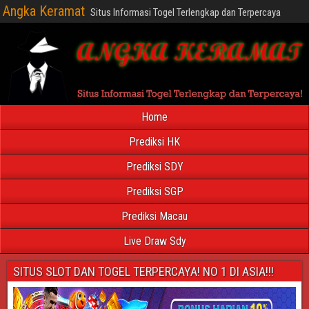
Angka Keramat
Situs Informasi Togel Terlengkap dan Terpercaya
Home
Prediksi HK
Prediksi SDY
Prediksi SGP
Prediksi Macau
Live Draw Sdy
SITUS SLOT DAN TOGEL TERPERCAYA! NO 1 DI ASIA!!!