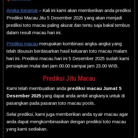
Angka Keramat
– Kali ini kami akan memberikan anda prediksi
Prediksi Macau Jitu 5 Desember 2025 yang akan menjadi
prediksi toto macau paling akurat dan tentu saja bakal tembus
dalam result macau hari ini.
Prediksi macau
merupakan kombinasi angka-angka yang
telah disusun berdasarkan hasil keluaran toto macau malam
hari ini. Prediksi macau hari ini 5 Desember 2025 sudah kami
persiapkan mulai dari jam 00.00 sampai jam 23.00 WIB.
Prediksi Jitu Macau
Kami telah membuatkan anda
prediksi macau Jumat 5
Desember 2025
yang dapat anda ambil angkanya untuk di
pasangkan pada pasaran toto macau pools.
Selai prediksi, kami juga memberikan anda syair macau agar
anda dapat mengkombinasikan dengan prediksi toto macau
yang kami sediakan.