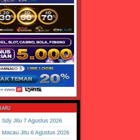
BARU
i Sdy Jitu 7 Agustus 2026
i Macau Jitu 6 Agustus 2026