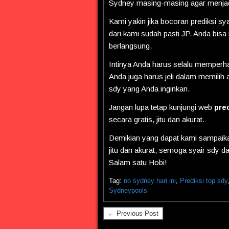
Sydney masing-masing agar menjad
Kami yakin jika bocoran prediksi sya
dari kami sudah pasti JP. Anda bis
berlangsung.
Intinya Anda harus selalu memperha
Anda juga harus jeli dalam memilih
sdy yang Anda inginkan.
Jangan lupa tetap kunjungi web
pred
secara gratis, jitu dan akurat.
Demikian yang dapat kami sampaik
jitu dan akurat, semoga syair sdy
Salam satu Hobi!
Tag:
no sydney hari ini
,
Prediksi top sdy
Sydneypools
← Previous Post