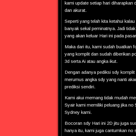
kami update setiap hari diharapkan
dan akurat.
Seperti yang telah kita ketahui ka
banyak sekal peminatnya. Jadi tida
yang akan keluar Hari ini pada pas
Maka dari itu, kami sudah buatkan 
yang komplit dan sudah diberikan p
3d serta Ai atau angka ikut.
Dengan adanya pediksi sdy komplit
merumus angka sdy yang nanti aka
prediksi sendiri.
Kami akui memang tidak mudah mene
Syair kami memiliki peluang jika no
Sydney kami.
Bocoran sdy Hari ini 2D jitu juga s
hanya itu, kami juga cantumkan no 