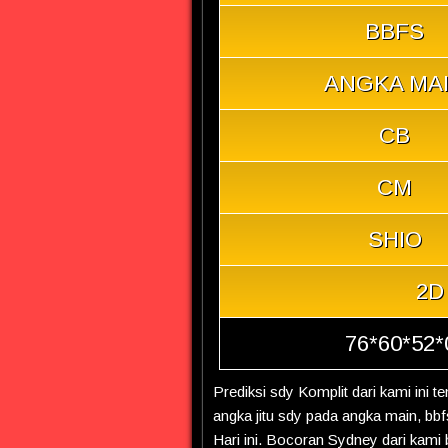
BBFS
ANGKA MA
CB
CM
SHIO
2D
76*60*52*
Prediksi sdy Komplit dari kami in
angka jitu sdy pada angka main, bbfs
Hari ini. Bocoran Sydney dari kami