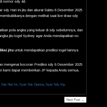
i nomor sdy 4d.
ir sdy Hari ini jitu dan akurat Sabtu 6 Desember 2025
a membuktikanya dengan melihat saat live draw sdy
tikan pola angka yang keluar di sdy sebelumnya, dan
 angka jitu togel Sydney agar Anda mendapatkan no
iksi jitu
untuk mendapatkan prediksi togel lainnya
an mengenai bocoran Prediksi sdy 6 Desember 2025
 dari kami dapat memberikan JP kepada Anda semua.
,
Sdy Hari Ini
,
Syair Sdy Opesia
,
Syair Sdy Vip
,
Next Post →