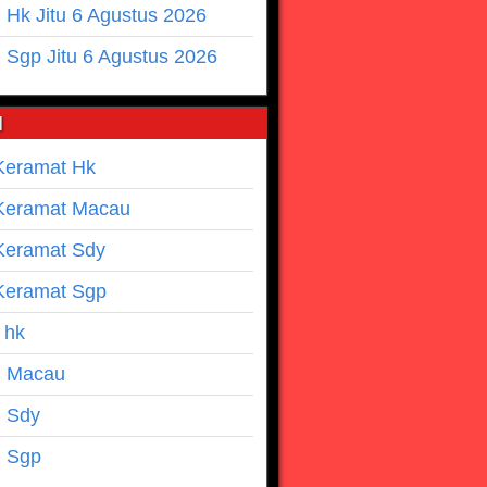
i Hk Jitu 6 Agustus 2026
i Sgp Jitu 6 Agustus 2026
I
Keramat Hk
Keramat Macau
Keramat Sdy
Keramat Sgp
 hk
i Macau
i Sdy
i Sgp