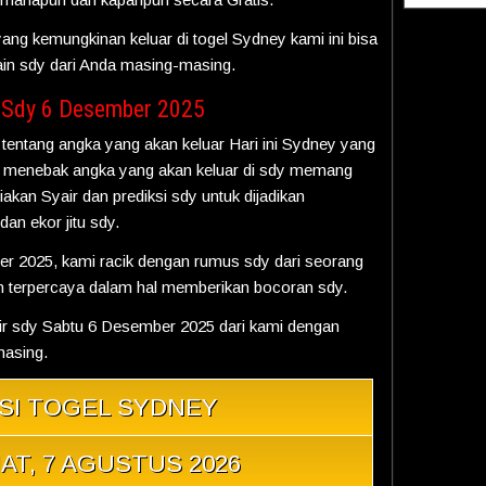
ng kemungkinan keluar di togel Sydney kami ini bisa
in sdy dari Anda masing-masing.
i Sdy 6 Desember 2025
tentang angka yang akan keluar Hari ini Sydney yang
lau menebak angka yang akan keluar di sdy memang
akan Syair dan prediksi sdy untuk dijadikan
an ekor jitu sdy.
ber 2025, kami racik dengan rumus sdy dari seorang
dan terpercaya dalam hal memberikan bocoran sdy.
r sdy Sabtu 6 Desember 2025 dari kami dengan
masing.
SI TOGEL SYDNEY
AT, 7 AGUSTUS 2026