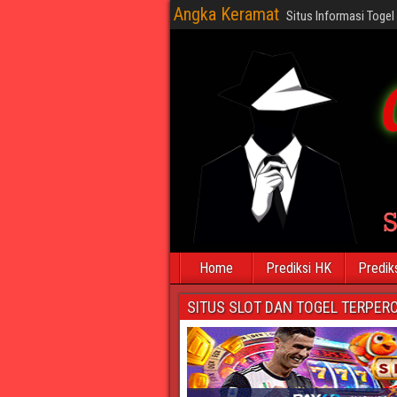
Angka Keramat
Situs Informasi Togel
Home
Prediksi HK
Predik
SITUS SLOT DAN TOGEL TERPERCAY