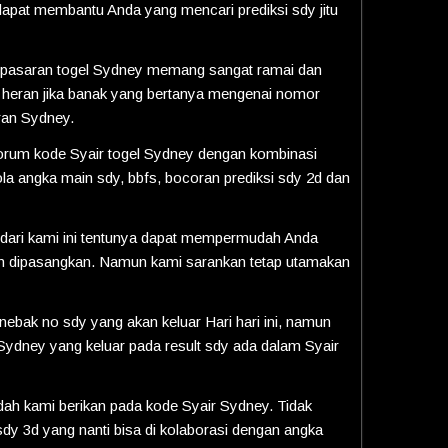
 dapat membantu Anda yang mencari prediksi sdy jitu
lau pasaran togel Sydney memang sangat ramai dan
k heran jika banak yang bertanya mengenai nomor
aran Sydney.
forum kode Syair togel Sydney dengan kombinasi
ola angka main sdy, bbfs, bocoran prediksi sdy 2d dan
 dari kami ini tentunya dapat mempermudah Anda
n dipasangkan. Namun kami sarankan tetap utamakan
bak no sdy yang akan keluar Hari hari ini, namun
 Sydney yang keluar pada result sdy ada dalam Syair
udah kami berikan pada kode Syair Sydney. Tidak
sdy 3d yang nanti bisa di kolaborasi dengan angka