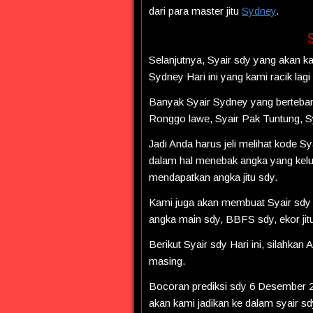
dari para master jitu
Sydney
.
S
Selanjutnya, Syair sdy yang akan ka
Sydney Hari ini yang kami racik lagi
Banyak Syair Sydney yang bertebara
Ronggo lawe, Syair Pak Tuntung, Sy
Jadi Anda harus jeli melihat kode S
dalam hal menebak angka yang kelu
mendapatkan angka jitu sdy.
Kami juga akan membuat Syair sdy 
angka main sdy, BBFS sdy, ekor jit
Berikut Syair sdy Hari ini, silahka
masing.
Bocoran prediksi sdy 6 Desember 2
akan kami jadikan ke dalam syair sdy