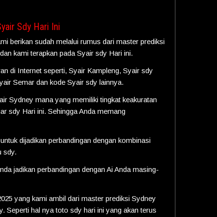
yair Sdy Hari Ini
mi berikan sudah melalui rumus dari master prediksi
 dan kami terapkan pada Syair sdy Hari ini.
n di Internet seperti, Syair Kampleng, Syair sdy
air Semar dan kode Syair sdy lainnya.
yair Sydney mana yang memiliki tingkat keakuratan
ar sdy Hari ini. Sehingga Anda memang
untuk dijadikan perbandingan dengan kombinasi
u sdy.
n Anda jadikan perbandingan dengan Ai Anda masing-
025 yang kami ambil dari master prediksi Sydney
. Seperti hal nya toto sdy hari ini yang akan terus