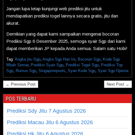
Jangan lupa tetap kunjungi web prediksi jitu untuk
mendapatkan prediksi togel lainnya secara gratis, jitu dan
akurat.
Demikian yang dapat kami sampaikan mengenai bocoran
Prediksi Sgp 6 Desember 2025, semoga syair Sgp dari kami
dapat memberikan JP kepada Anda semua. Salam satu Hobi!
Tag:
Angka jitu Sgp
,
Angka Sgp Hari Ini
,
Bocoran Sgp
,
Kode Sgp
Mbah Semar
,
Prediksi Syair Sgp
,
Prediksi Togel Sgp
,
Prediksi Top
Sgp
,
Rumus Sgp
,
Singaporepools
,
Syair Kode Sgp
,
Syair Sgp Opesia
← Previous Post
Next Post →
POS TERBARU
Prediksi Sdy Jitu 7 Agustus 2026
Prediksi Macau Jitu 6 Agustus 2026
Prediksi Hk Jitu 6 Agustus 2026