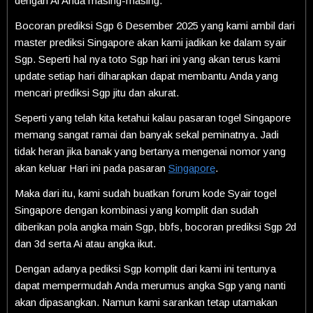
dengan Ai Anda masing-masing.
Bocoran prediksi Sgp 6 Desember 2025 yang kami ambil dari
master prediksi Singapore akan kami jadikan ke dalam syair
Sgp. Seperti hal nya toto Sgp hari ini yang akan terus kami
update setiap hari diharapkan dapat membantu Anda yang
mencari prediksi Sgp jitu dan akurat.
Seperti yang telah kita ketahui kalau pasaran togel Singapore
memang sangat ramai dan banyak sekal peminatnya. Jadi
tidak heran jika banak yang bertanya mengenai nomor yang
akan keluar Hari ini pada pasaran
Singapore
.
Maka dari itu, kami sudah buatkan forum kode Syair togel
Singapore dengan kombinasi yang komplit dan sudah
diberikan pola angka main Sgp, bbfs, bocoran prediksi Sgp 2d
dan 3d serta Ai atau angka ikut.
Dengan adanya pediksi Sgp komplit dari kami ini tentunya
dapat mempermudah Anda merumus angka Sgp yang nanti
akan dipasangkan. Namun kami sarankan tetap utamakan