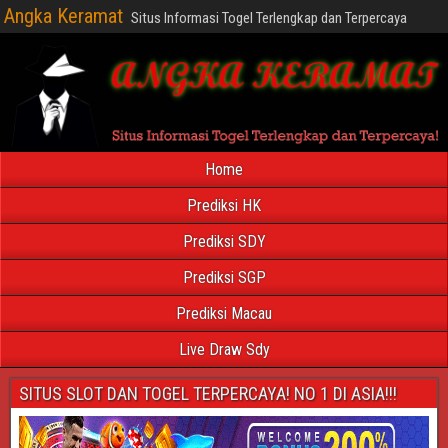
Angka Keramat
Situs Informasi Togel Terlengkap dan Terpercaya
Home
Prediksi HK
Prediksi SDY
Prediksi SGP
Prediksi Macau
Live Draw Sdy
SITUS SLOT DAN TOGEL TERPERCAYA! NO 1 DI ASIA!!!