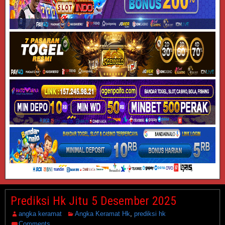
Prediksi Hk Jitu 5 Desember 2025
angka keramat
Angka Keramat Hk
,
prediksi hk
Comments