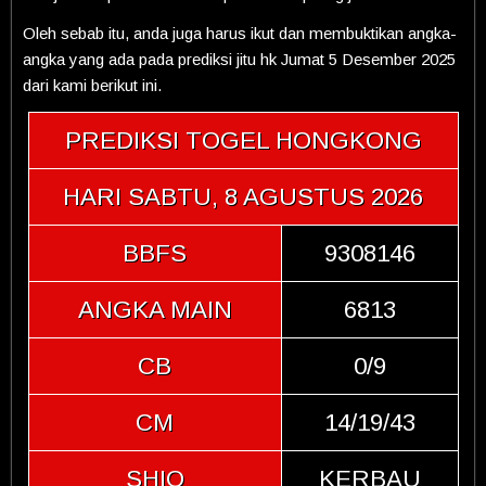
Oleh sebab itu, anda juga harus ikut dan membuktikan angka-
angka yang ada pada prediksi jitu hk Jumat 5 Desember 2025
dari kami berikut ini.
PREDIKSI TOGEL HONGKONG
HARI SABTU, 8 AGUSTUS 2026
BBFS
9308146
ANGKA MAIN
6813
CB
0/9
CM
14/19/43
SHIO
KERBAU