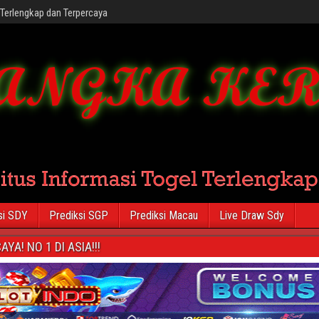
 Terlengkap dan Terpercaya
si SDY
Prediksi SGP
Prediksi Macau
Live Draw Sdy
A! NO 1 DI ASIA!!!