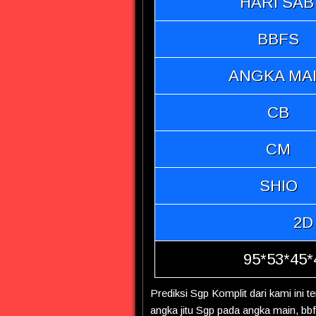
HARI SAB
BBFS
ANGKA MA
CB
CM
SHIO
2D
95*53*45*
Prediksi Sgp Komplit dari kami in
angka jitu Sgp pada angka main, bbfs