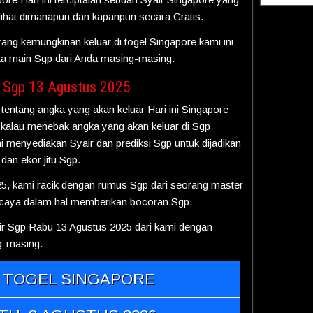
a lihat dimanapun dan kapanpun secara Gratis.
ng kemungkinan keluar di togel Singapore kami ini
ka main Sgp dari Anda masing-masing.
i Sgp 13 Agustus 2025
entang angka yang akan keluar Hari ini Singapore
u kalau menebak angka yang akan keluar di Sgp
 menyediakan Syair dan prediksi Sgp untuk dijadikan
an ekor jitu Sgp.
025, kami racik dengan rumus Sgp dari seorang master
percaya dalam hal memberikan bocoran Sgp.
r Sgp Rabu 13 Agustus 2025 dari kami dengan
g-masing.
I TOGEL SINGAPORE