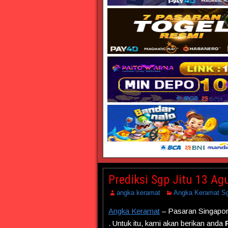
Prediksi Sgp Jitu 13 Ag
angka keramat
Angka Keramat S
Angka Keramat
– Pasaran Singapor
. Untuk itu, kami akan berikan anda