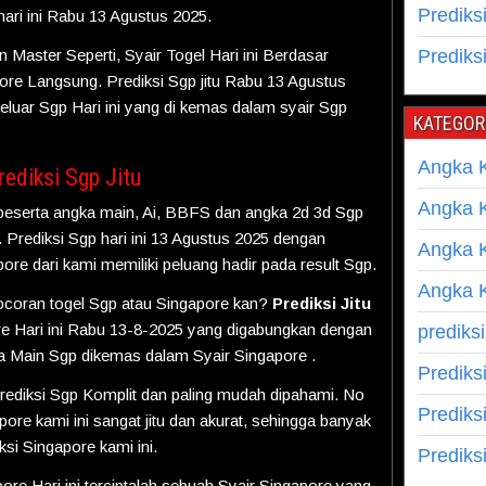
Prediks
ari ini Rabu 13 Agustus 2025.
 Master Seperti, Syair Togel Hari ini Berdasar
Prediks
ore Langsung. Prediksi Sgp jitu Rabu 13 Agustus
eluar Sgp Hari ini yang di kemas dalam syair Sgp
KATEGOR
Angka 
rediksi Sgp Jitu
Angka 
n beserta angka main, Ai, BBFS dan angka 2d 3d Sgp
Prediksi Sgp hari ini 13 Agustus 2025 dengan
Angka 
re dari kami memiliki peluang hadir pada result Sgp.
Angka 
ocoran togel Sgp atau Singapore kan?
Prediksi Jitu
e Hari ini Rabu 13-8-2025 yang digabungkan dengan
prediksi
 Main Sgp dikemas dalam Syair Singapore .
Prediks
rediksi Sgp Komplit dan paling mudah dipahami. No
Prediks
ore kami ini sangat jitu dan akurat, sehingga banyak
ksi Singapore kami ini.
Prediks
ore Hari ini terciptalah sebuah Syair Singapore yang