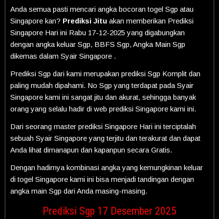
Anda semua pasti mencari angka bocoran togel Sgp atau
Singapore kan?
Prediksi Jitu
akan memberikan Prediksi
Singapore Hari ini Rabu 17-12-2025 yang digabungkan
dengan angka keluar Sgp, BBFS Sgp, Angka Main Sgp
dikemas dalam Syair Singapore .
Prediksi Sgp dari kami merupakan prediksi Sgp Komplit dan
paling mudah dipahami. No Sgp yang terdapat pada Syair
Singapore kami ini sangat jitu dan akurat, sehingga banyak
orang yang selalu hadir di web prediksi Singapore kami ini.
Dari seorang master prediksi Singapore Hari ini terciptalah
sebuah Syair Singapore yang terjitu dan terakurat dan dapat
Anda lihat dimanapun dan kapanpun secara Gratis.
Dengan hadirnya kombinasi angka yang kemungkinan keluar
di togel Singapore kami ini bisa menjadi tandingan dengan
angka main Sgp dari Anda masing-masing.
Prediksi Sgp 17 Desember 2025