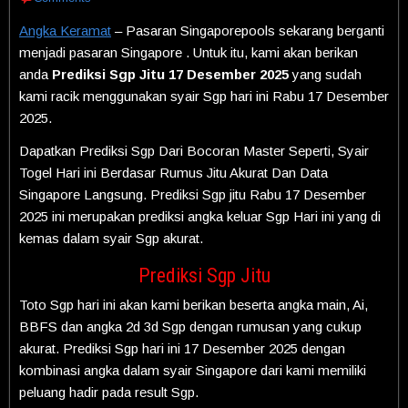
Angka Keramat
– Pasaran Singaporepools sekarang berganti
menjadi pasaran Singapore . Untuk itu, kami akan berikan
anda
Prediksi Sgp Jitu 17 Desember 2025
yang sudah
kami racik menggunakan syair Sgp hari ini Rabu 17 Desember
2025.
Dapatkan Prediksi Sgp Dari Bocoran Master Seperti, Syair
Togel Hari ini Berdasar Rumus Jitu Akurat Dan Data
Singapore Langsung. Prediksi Sgp jitu Rabu 17 Desember
2025 ini merupakan prediksi angka keluar Sgp Hari ini yang di
kemas dalam syair Sgp akurat.
Prediksi Sgp Jitu
Toto Sgp hari ini akan kami berikan beserta angka main, Ai,
BBFS dan angka 2d 3d Sgp dengan rumusan yang cukup
akurat. Prediksi Sgp hari ini 17 Desember 2025 dengan
kombinasi angka dalam syair Singapore dari kami memiliki
peluang hadir pada result Sgp.