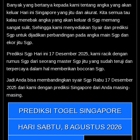
Banyak yang bertanya kepada kami tentang angka yang akan
keluar Hari ini Singapore yang jitu dan akurat. Kita semua tau
kalau menebak angka yang akan keluar di Sgp memang
sangat sulit, Sehingga kami menyediakan Syair dan prediksi
Sgp untuk dijadikan perbandingan pada angka main Sgp dan
ekor jitu Sgp.
Prediksi Sgp Hari ini 17 Desember 2025, kami racik dengan
rumus Sgp dari seorang master Sgp jitu yang sudah teruji dan
terpercaya dalam hal memberikan bocoran Sgp.
Jadi Anda bisa membandingkan syair Sgp Rabu 17 Desember
2025 dari kami dengan prediksi Singapore dari Anda masing-
masing.
PREDIKSI TOGEL SINGAPORE
HARI SABTU, 8 AGUSTUS 2026