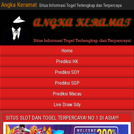
Angka Keramat
Situs Informasi Togel Terlengkap dan Terpercaya
Home
Prediksi HK
Prediksi SDY
Prediksi SGP
Prediksi Macau
Live Draw Sdy
SITUS SLOT DAN TOGEL TERPERCAYA! NO 1 DI ASIA!!!