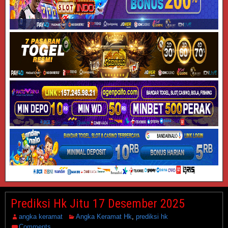
Prediksi Hk Jitu 17 Desember 2025
angka keramat
Angka Keramat Hk
,
prediksi hk
Comments