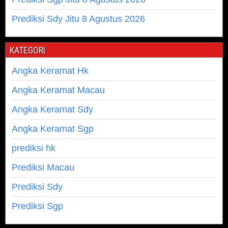
Prediksi Sdy Jitu 8 Agustus 2026
KATEGORI
Angka Keramat Hk
Angka Keramat Macau
Angka Keramat Sdy
Angka Keramat Sgp
prediksi hk
Prediksi Macau
Prediksi Sdy
Prediksi Sgp