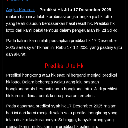
Angka Keramat
–
Prediksi Hk Jitu 17 Desember 2025
malam hari ini adalah kombinasi angka-angka jitu hk lotto
yang telah disusun berdasarkan hasil result hk. Prediksi hk
lotto dari kami bakal tembus dalam pengeluaran hk 2d 3d 4d.
Pada kali ini kami telah persiapkan prediksi hk 17 Desember
2025 serta syair hk hari ini Rabu 17-12-2025 yang pastinya jitu
dan akurat.
Prediksi Jitu Hk
Prediksi hongkong atau hk saat ini berganti menjadi prediksi
hk lotto. Dalam beberapa waktu yang lalu pasaran
hongkongpools berganti nama hongkong lotto. Jadi prediksi
hk kami ini dibuat untuk kedua pasaran tersebut.
Pada dasarnya prediksi syair hk 17 Desember 2025 malam
hari ini dari kami menjadi salah satu prediksi hongkong yang
telah di akui keakuratannya. Sehingga, banyak orang yang
menjadikan prediksi kami ini prediksi hk paling jitu.