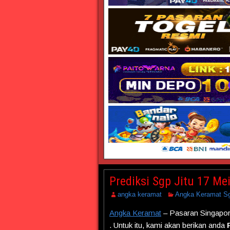
Prediksi Sgp Jitu 17 Me
angka keramat
Angka Keramat S
Angka Keramat
– Pasaran Singapor
. Untuk itu, kami akan berikan anda