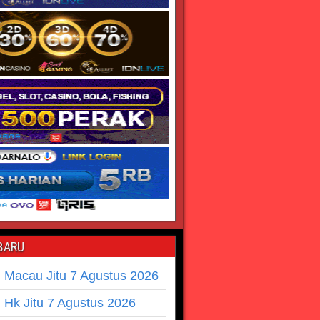
BARU
i Macau Jitu 7 Agustus 2026
i Hk Jitu 7 Agustus 2026