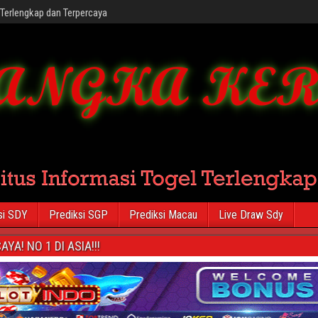
 Terlengkap dan Terpercaya
si SDY
Prediksi SGP
Prediksi Macau
Live Draw Sdy
A! NO 1 DI ASIA!!!