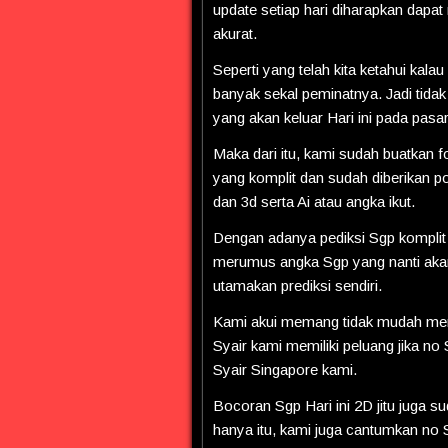
update setiap hari diharapkan dapa
akurat.
Seperti yang telah kita ketahui ka
banyak sekal peminatnya. Jadi tida
yang akan keluar Hari ini pada pas
Maka dari itu, kami sudah buatkan 
yang komplit dan sudah diberikan p
dan 3d serta Ai atau angka ikut.
Dengan adanya pediksi Sgp komplit
merumus angka Sgp yang nanti aka
utamakan prediksi sendiri.
Kami akui memang tidak mudah mene
Syair kami memiliki peluang jika no
Syair Singapore kami.
Bocoran Sgp Hari ini 2D jitu juga s
hanya itu, kami juga cantumkan no 