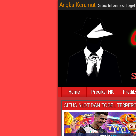
Angka Keramat
Situs Informasi Togel
Home
Prediksi HK
Predik
SITUS SLOT DAN TOGEL TERPERCAY