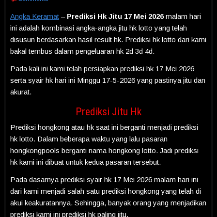
Angka Keramat
–
Prediksi Hk Jitu 17 Mei 2026
malam hari
ini adalah kombinasi angka-angka jitu hk lotto yang telah
disusun berdasarkan hasil result hk. Prediksi hk lotto dari kami
bakal tembus dalam pengeluaran hk 2d 3d 4d.
Pada kali ini kami telah persiapkan prediksi hk 17 Mei 2026
serta syair hk hari ini Minggu 17-5-2026 yang pastinya jitu dan
akurat.
Prediksi Jitu Hk
Prediksi hongkong atau hk saat ini berganti menjadi prediksi
hk lotto. Dalam beberapa waktu yang lalu pasaran
hongkongpools berganti nama hongkong lotto. Jadi prediksi
hk kami ini dibuat untuk kedua pasaran tersebut.
Pada dasarnya prediksi syair hk 17 Mei 2026 malam hari ini
dari kami menjadi salah satu prediksi hongkong yang telah di
akui keakuratannya. Sehingga, banyak orang yang menjadikan
prediksi kami ini prediksi hk paling jitu.