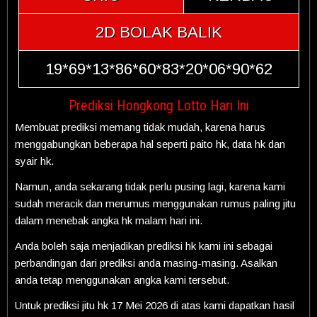
2D BOLAK BALIK
19*69*13*86*60*83*20*06*90*62
Prediksi Hongkong Lotto Hari Ini
Membuat prediksi memang tidak mudah, karena harus
menggabungkan beberapa hal seperti paito hk, data hk dan
syair hk.
Namun, anda sekarang tidak perlu pusing lagi, karena kami
sudah meracik dan merumus menggunakan rumus paling jitu
dalam menebak angka hk malam hari ini.
Anda boleh saja menjadikan prediksi hk kami ini sebagai
perbandingan dari prediksi anda masing-masing. Asalkan
anda tetap menggunakan angka kami tersebut.
Untuk prediksi jitu hk 17 Mei 2026 di atas kami dapatkan hasil