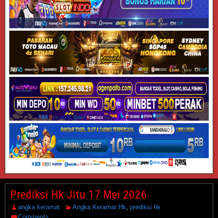
Prediksi Hk Jitu 17 Mei 2026
angka keramat
Angka Keramat Hk
,
prediksi hk
Comments