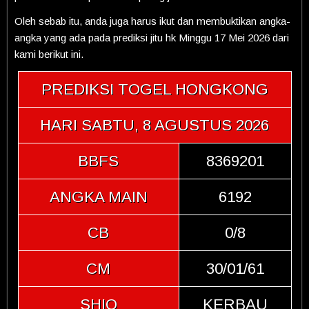
Oleh sebab itu, anda juga harus ikut dan membuktikan angka-
angka yang ada pada prediksi jitu hk Minggu 17 Mei 2026 dari
kami berikut ini.
PREDIKSI TOGEL HONGKONG
HARI SABTU, 8 AGUSTUS 2026
BBFS
8369201
ANGKA MAIN
6192
CB
0/8
CM
30/01/61
SHIO
KERBAU