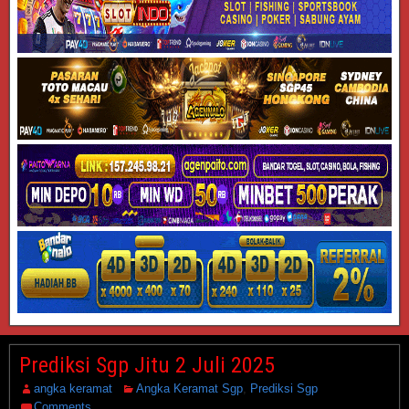
Prediksi Sgp Jitu 2 Juli 2025
angka keramat
Angka Keramat Sgp
,
Prediksi Sgp
Comments