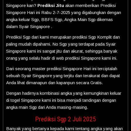
Singapore kan?
Prediksi Jitu
akan memberikan Prediksi
Singapore Hari ini Rabu 2-7-2025 yang digabungkan dengan
angka keluar Sgp, BBFS Sgp, Angka Main Sgp dikemas
dalam Syair Singapore .
Prediksi Sgp dari kami merupakan prediksi Sgp Komplit dan
paling mudah dipahami. No Sgp yang terdapat pada Syair
Singapore kami ini sangat jitu dan akurat, sehingga banyak
orang yang selalu hadir di web prediksi Singapore kami ini.
Dari seorang master prediksi Singapore Hari ini terciptalah
sebuah Syair Singapore yang terjitu dan terakurat dan dapat
Anda lihat dimanapun dan kapanpun secara Gratis.
Dengan hadirnya kombinasi angka yang kemungkinan keluar
di togel Singapore kami ini bisa menjadi tandingan dengan
angka main Sgp dari Anda masing-masing.
Prediksi Sgp 2 Juli 2025
Banyak yang bertanya kepada kami tentang angka yang akan