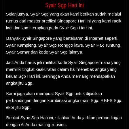
Syair Sgp Hari Ini
Selanjutnya, Syair Sgp yang akan kami berikan sudah melalui
rumus dari master prediksi Singapore Hari ini yang kami racik
lagi dan kami terapkan pada Syair Sgp Hari ini.
Banyak Syair Singapore yang bertebaran di Internet seperti,
Syair Kampleng, Syair Sgp Ronggo lawe, Syair Pak Tuntung,
Syair Semar dan kode Syair Sgp lainnya.
Jadi Anda harus jeli melihat kode Syair Singapore mana yang
memiliki tingkat keakuratan dalam hal menebak angka yang
keluar Sgp Hari ini. Sehingga Anda memang mendapatkan
angka jitu Sgp.
Kami juga akan membuat Syair Sgp untuk dijadikan
perbandingan dengan kombinasi angka main Sgp, BBFS Sgp,
ekor jitu Sgp.
Berikut Syair Sgp Hari ini, silahkan Anda jadikan perbandingan
dengan Ai Anda masing-masing.