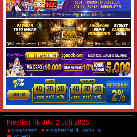
Prediksi Hk Jitu 2 Juli 2025
angka keramat
Angka Keramat Hk
,
prediksi hk
Comments