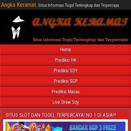
Angka Keramat
Situs Informasi Togel Terlengkap dan Terpercaya
Home
Prediksi HK
Prediksi SDY
Prediksi SGP
Prediksi Macau
Live Draw Sdy
SITUS SLOT DAN TOGEL TERPERCAYA! NO 1 DI ASIA!!!