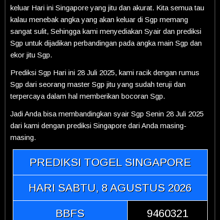
keluar Hari ini Singapore yang jitu dan akurat. Kita semua tau
kalau menebak angka yang akan keluar di Sgp memang
sangat sulit, Sehingga kami menyediakan Syair dan prediksi
Sgp untuk dijadikan perbandingan pada angka main Sgp dan
ekor jitu Sgp.
Prediksi Sgp Hari ini 28 Juli 2025, kami racik dengan rumus
Sgp dari seorang master Sgp jitu yang sudah teruji dan
terpercaya dalam hal memberikan bocoran Sgp.
Jadi Anda bisa membandingkan syair Sgp Senin 28 Juli 2025
dari kami dengan prediksi Singapore dari Anda masing-
masing.
PREDIKSI TOGEL SINGAPORE
HARI SABTU, 8 AGUSTUS 2026
BBFS
9460321