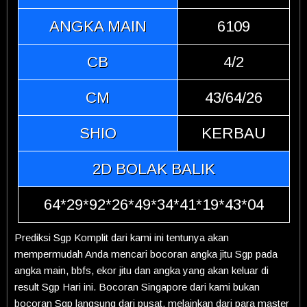
ANGKA MAIN
6109
CB
4/2
CM
43/64/26
SHIO
KERBAU
2D BOLAK BALIK
64*29*92*26*49*34*41*19*43*04
Prediksi Sgp Komplit dari kami ini tentunya akan
mempermudah Anda mencari bocoran angka jitu Sgp pada
angka main, bbfs, ekor jitu dan angka yang akan keluar di
result Sgp Hari ini. Bocoran Singapore dari kami bukan
bocoran Sgp langsung dari pusat, melainkan dari para master