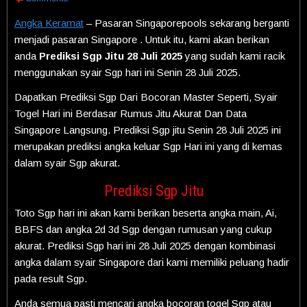
Angka Keramat
– Pasaran Singaporepools sekarang berganti
menjadi pasaran Singapore . Untuk itu, kami akan berikan
anda
Prediksi Sgp Jitu 28 Juli 2025
yang sudah kami racik
menggunakan syair Sgp hari ini Senin 28 Juli 2025.
Dapatkan Prediksi Sgp Dari Bocoran Master Seperti, Syair
Togel Hari ini Berdasar Rumus Jitu Akurat Dan Data
Singapore Langsung. Prediksi Sgp jitu Senin 28 Juli 2025 ini
merupakan prediksi angka keluar Sgp Hari ini yang di kemas
dalam syair Sgp akurat.
Prediksi Sgp Jitu
Toto Sgp hari ini akan kami berikan beserta angka main, Ai,
BBFS dan angka 2d 3d Sgp dengan rumusan yang cukup
akurat. Prediksi Sgp hari ini 28 Juli 2025 dengan kombinasi
angka dalam syair Singapore dari kami memiliki peluang hadir
pada result Sgp.
Anda semua pasti mencari angka bocoran togel Sgp atau