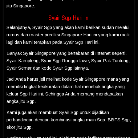
jitu Singapore.
Syair Sgp Hari Ini
Selanjutnya, Syair Sgp yang akan kami berikan sudah melalui
rumus dari master prediksi Singapore Hari ini yang kami racik
lagi dan kami terapkan pada Syair Sgp Hari ini.
Banyak Syair Singapore yang bertebaran di Internet seperti,
Syair Kampleng, Syair Sgp Ronggo lawe, Syair Pak Tuntung,
Syair Semar dan kode Syair Sgp lainnya.
Jadi Anda harus jeli melihat kode Syair Singapore mana yang
memiliki tingkat keakuratan dalam hal menebak angka yang
keluar Sgp Hari ini. Sehingga Anda memang mendapatkan
angka jitu Sgp.
Kami juga akan membuat Syair Sgp untuk dijadikan
perbandingan dengan kombinasi angka main Sgp, BBFS Sgp,
ekor jitu Sgp.