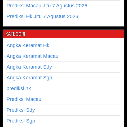
Prediksi Macau Jitu 7 Agustus 2026
Prediksi Hk Jitu 7 Agustus 2026
KATEGORI
Angka Keramat Hk
Angka Keramat Macau
Angka Keramat Sdy
Angka Keramat Sgp
prediksi hk
Prediksi Macau
Prediksi Sdy
Prediksi Sgp