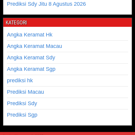
Prediksi Sdy Jitu 8 Agustus 2026
KATEGORI
Angka Keramat Hk
Angka Keramat Macau
Angka Keramat Sdy
Angka Keramat Sgp
prediksi hk
Prediksi Macau
Prediksi Sdy
Prediksi Sgp