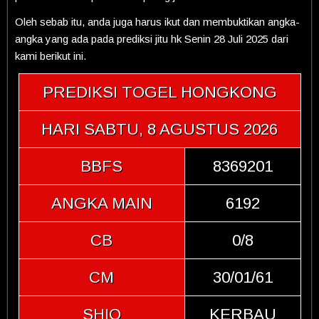
Oleh sebab itu, anda juga harus ikut dan membuktikan angka-
angka yang ada pada prediksi jitu hk Senin 28 Juli 2025 dari
kami berikut ini.
PREDIKSI TOGEL HONGKONG
HARI SABTU, 8 AGUSTUS 2026
BBFS
8369201
ANGKA MAIN
6192
CB
0/8
CM
30/01/61
SHIO
KERBAU