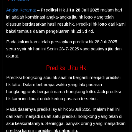
Angka Keramat
–
Prediksi Hk
Jitu 28 Juli 2025
malam hari
ini adalah kombinasi angka-angka jitu hk lotto yang telah
disusun berdasarkan hasil result hk. Prediksi hk lotto dari kami
bakal tembus dalam pengeluaran hk 2d 3d 4d.
Pada kali ini kami telah persiapkan prediksi hk 28 Juli 2025
serta syair hk hari ini Senin 28-7-2025 yang pastinya jitu dan
akurat.
Prediksi Jitu Hk
Prediksi hongkong atau hk saat ini berganti menjadi prediksi
hk lotto. Dalam beberapa waktu yang lalu pasaran
hongkongpools berganti nama hongkong lotto. Jadi prediksi
hk kami ini dibuat untuk kedua pasaran tersebut.
Pada dasarnya prediksi syair hk 28 Juli 2025 malam hari ini
dari kami menjadi salah satu prediksi hongkong yang telah di
akui keakuratannya. Sehingga, banyak orang yang menjadikan
prediksi kami ini prediksi hk paling jitu.