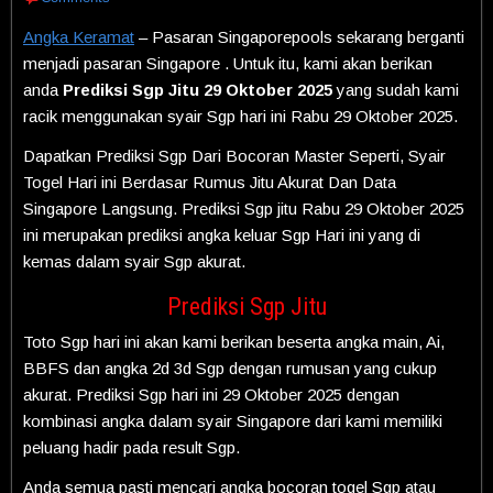
Angka Keramat
– Pasaran Singaporepools sekarang berganti
menjadi pasaran Singapore . Untuk itu, kami akan berikan
anda
Prediksi Sgp Jitu 29 Oktober 2025
yang sudah kami
racik menggunakan syair Sgp hari ini Rabu 29 Oktober 2025.
Dapatkan Prediksi Sgp Dari Bocoran Master Seperti, Syair
Togel Hari ini Berdasar Rumus Jitu Akurat Dan Data
Singapore Langsung. Prediksi Sgp jitu Rabu 29 Oktober 2025
ini merupakan prediksi angka keluar Sgp Hari ini yang di
kemas dalam syair Sgp akurat.
Prediksi Sgp Jitu
Toto Sgp hari ini akan kami berikan beserta angka main, Ai,
BBFS dan angka 2d 3d Sgp dengan rumusan yang cukup
akurat. Prediksi Sgp hari ini 29 Oktober 2025 dengan
kombinasi angka dalam syair Singapore dari kami memiliki
peluang hadir pada result Sgp.
Anda semua pasti mencari angka bocoran togel Sgp atau