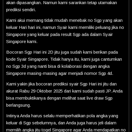
akan dipasangkan. Namun kami sarankan tetap utamakan
prediksi sendiri.
Kami akui memang tidak mudah menebak no Sgp yang akan
keluar Hari hari ini, namun Syair kami memiliki peluang jika no
Singapore yang keluar pada result Sgp ada dalam Syair
Singapore kami.
Bocoran Sgp Hari ini 2D jitu juga sudah kami berikan pada
kode Syair Singapore. Tidak hanya itu, kami juga cantumkan
no Sgp 3d yang nanti bisa di kolaborasi dengan angka
Singapore masing-masing agar menjadi nomor Sgp 4d.
Kami yakin jika bocoran prediksi syair Sgp Hari ini jitu dan
akurat Rabu 29 Oktober 2025 dari kami sudah pasti JP. Anda
bisa membuktikanya dengan melihat saat live draw Sgp
berlangsung.
Intinya Anda harus selalu memperhatikan pola angka yang
keluar di Sgp sebelumnya, dan Anda juga harus jeli dalam
memilih angka jitu togel Singapore agar Anda mendapatkan no