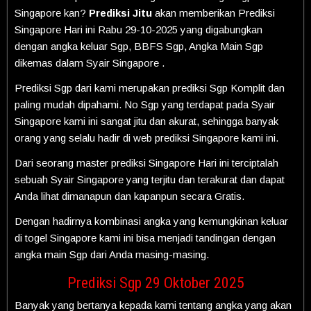
Singapore kan?
Prediksi Jitu
akan memberikan Prediksi
Singapore Hari ini Rabu 29-10-2025 yang digabungkan
dengan angka keluar Sgp, BBFS Sgp, Angka Main Sgp
dikemas dalam Syair Singapore .
Prediksi Sgp dari kami merupakan prediksi Sgp Komplit dan
paling mudah dipahami. No Sgp yang terdapat pada Syair
Singapore kami ini sangat jitu dan akurat, sehingga banyak
orang yang selalu hadir di web prediksi Singapore kami ini.
Dari seorang master prediksi Singapore Hari ini terciptalah
sebuah Syair Singapore yang terjitu dan terakurat dan dapat
Anda lihat dimanapun dan kapanpun secara Gratis.
Dengan hadirnya kombinasi angka yang kemungkinan keluar
di togel Singapore kami ini bisa menjadi tandingan dengan
angka main Sgp dari Anda masing-masing.
Prediksi Sgp 29 Oktober 2025
Banyak yang bertanya kepada kami tentang angka yang akan