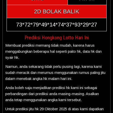
2D BOLAK BALIK
73*72*79*49*14*74*37*93*29*27
Prediksi Hongkong Lotto Hari Ini
Membuat prediksi memang tidak mudah, karena harus
menggabungkan beberapa hal seperti paito hk, data hk dan
syair hk.
Namun, anda sekarang tidak perlu pusing lagi, karena kami
sudah meracik dan merumus menggunakan rumus paling jitu
dalam menebak angka hk malam hari ini.
Anda boleh saja menjadikan prediksi hk kami ini sebagai
perbandingan dari prediksi anda masing-masing. Asalkan
anda tetap menggunakan angka kami tersebut.
Untuk prediksi jitu hk 29 Oktober 2025 di atas kami dapatkan