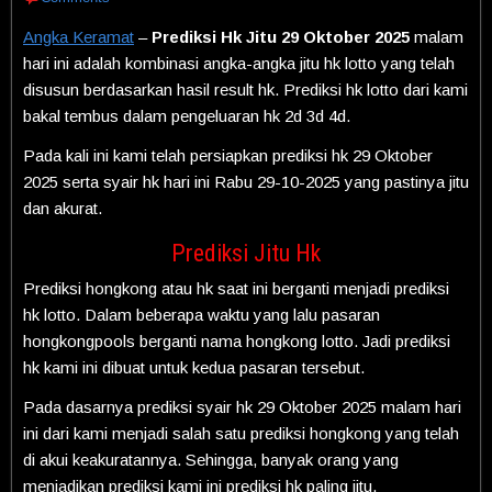
Angka Keramat
–
Prediksi Hk Jitu 29 Oktober 2025
malam
hari ini adalah kombinasi angka-angka jitu hk lotto yang telah
disusun berdasarkan hasil result hk. Prediksi hk lotto dari kami
bakal tembus dalam pengeluaran hk 2d 3d 4d.
Pada kali ini kami telah persiapkan prediksi hk 29 Oktober
2025 serta syair hk hari ini Rabu 29-10-2025 yang pastinya jitu
dan akurat.
Prediksi Jitu Hk
Prediksi hongkong atau hk saat ini berganti menjadi prediksi
hk lotto. Dalam beberapa waktu yang lalu pasaran
hongkongpools berganti nama hongkong lotto. Jadi prediksi
hk kami ini dibuat untuk kedua pasaran tersebut.
Pada dasarnya prediksi syair hk 29 Oktober 2025 malam hari
ini dari kami menjadi salah satu prediksi hongkong yang telah
di akui keakuratannya. Sehingga, banyak orang yang
menjadikan prediksi kami ini prediksi hk paling jitu.