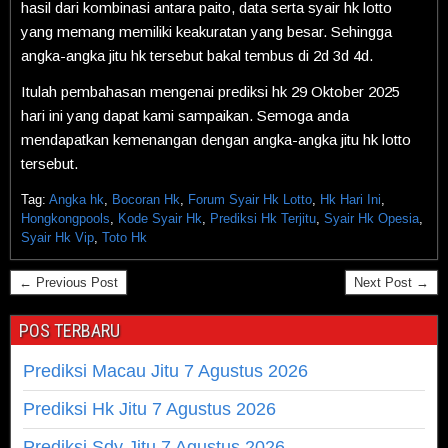
hasil dari kombinasi antara paito, data serta syair hk lotto
yang memang memiliki keakuratan yang besar. Sehingga
angka-angka jitu hk tersebut bakal tembus di 2d 3d 4d.
Itulah pembahasan mengenai prediksi hk 29 Oktober 2025
hari ini yang dapat kami sampaikan. Semoga anda
mendapatkan kemenangan dengan angka-angka jitu hk lotto
tersebut.
Tag:
Angka hk
,
Bocoran Hk
,
Forum Syair Hk Lotto
,
Hk Hari Ini
,
Hongkongpools
,
Kode Syair Hk
,
Prediksi Hk Terjitu
,
Syair Hk Opesia
,
Syair Hk Vip
,
Toto Hk
← Previous Post
Next Post →
POS TERBARU
Prediksi Macau Jitu 7 Agustus 2026
Prediksi Hk Jitu 7 Agustus 2026
Prediksi Sdy Jitu 7 Agustus 2026