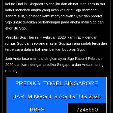
keluar Hari ini Singapore yang jitu dan akurat. Kita semua tau
kalau menebak angka yang akan keluar di Sgp memang
sangat sulit, Sehingga kami menyediakan Syair dan prediksi
Sgp untuk dijadikan perbandingan pada angka main Sgp dan
ekor jitu Sgp.
Prediksi Sgp Hari ini 4 Februari 2026, kami racik dengan
rumus Sgp dari seorang master Sgp jitu yang sudah teruji dan
terpercaya dalam hal memberikan bocoran Sgp.
Jadi Anda bisa membandingkan syair Sgp Rabu 4 Februari
2026 dari kami dengan prediksi Singapore dari Anda masing-
masing.
PREDIKSI TOGEL SINGAPORE
HARI MINGGU, 9 AGUSTUS 2026
BBFS
7248690