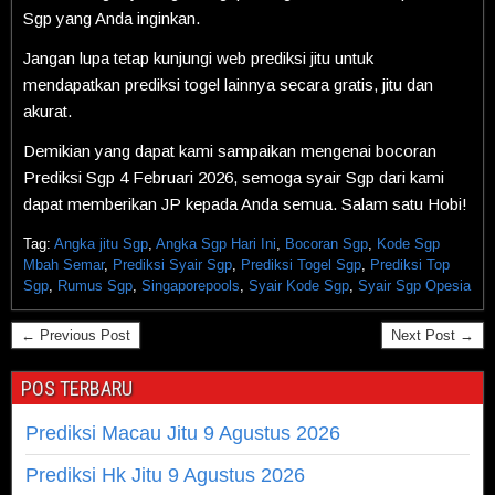
Sgp yang Anda inginkan.
Jangan lupa tetap kunjungi web prediksi jitu untuk
mendapatkan prediksi togel lainnya secara gratis, jitu dan
akurat.
Demikian yang dapat kami sampaikan mengenai bocoran
Prediksi Sgp 4 Februari 2026, semoga syair Sgp dari kami
dapat memberikan JP kepada Anda semua. Salam satu Hobi!
Tag:
Angka jitu Sgp
,
Angka Sgp Hari Ini
,
Bocoran Sgp
,
Kode Sgp
Mbah Semar
,
Prediksi Syair Sgp
,
Prediksi Togel Sgp
,
Prediksi Top
Sgp
,
Rumus Sgp
,
Singaporepools
,
Syair Kode Sgp
,
Syair Sgp Opesia
← Previous Post
Next Post →
POS TERBARU
Prediksi Macau Jitu 9 Agustus 2026
Prediksi Hk Jitu 9 Agustus 2026