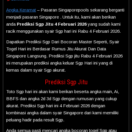
Angka Keramat
– Pasaran Singaporepools sekarang berganti
menjadi pasaran Singapore . Untuk itu, kami akan berikan
anda
Prediksi Sgp Jitu 4 Februari 2026
yang sudah kami
racik menggunakan syair Sgp hari ini Rabu 4 Februari 2026.
Dapatkan Prediksi Sgp Dari Bocoran Master Seperti, Syair
Togel Hari ini Berdasar Rumus Jitu Akurat Dan Data
Singapore Langsung. Prediksi Sgp jitu Rabu 4 Februari 2026
ini merupakan prediksi angka keluar Sgp Hari ini yang di
kemas dalam syair Sgp akurat.
Prediksi Sgp Jitu
Toto Sgp hari ini akan kami berikan beserta angka main, Ai,
BBFS dan angka 2d 3d Sgp dengan rumusan yang cukup
akurat. Prediksi Sgp hari ini 4 Februari 2026 dengan
kombinasi angka dalam syair Singapore dari kami memiliki
peluang hadir pada result Sgp.
Anda semua pasti mencari angka bocoran togel Sgp atau