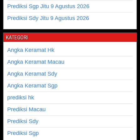
Prediksi Sgp Jitu 9 Agustus 2026
Prediksi Sdy Jitu 9 Agustus 2026
KATEGORI
Angka Keramat Hk
Angka Keramat Macau
Angka Keramat Sdy
Angka Keramat Sgp
prediksi hk
Prediksi Macau
Prediksi Sdy
Prediksi Sgp