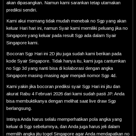
akan dipasangkan. Namun kami sarankan tetap utamakan
prediksi sendiri.
Kami akui memang tidak mudah menebak no Sgp yang akan
keluar Hari hari ini, namun Syair kami memiliki peluang jika no
Singapore yang keluar pada result Sgp ada dalam Syair
Singapore kami.
Bocoran Sgp Hari ini 2D jitu juga sudah kami berikan pada
kode Syair Singapore. Tidak hanya itu, kami juga cantumkan
no Sgp 3d yang nanti bisa di kolaborasi dengan angka
Singapore masing-masing agar menjadi nomor Sgp 4d.
Kami yakin jika bocoran prediksi syair Sgp Hari ini jitu dan
akurat Rabu 4 Februari 2026 dari kami sudah pasti JP. Anda
bisa membuktikanya dengan melihat saat live draw Sgp
berlangsung.
Intinya Anda harus selalu memperhatikan pola angka yang
keluar di Sgp sebelumnya, dan Anda juga harus jeli dalam
memilih angka jitu togel Singapore agar Anda mendapatkan no