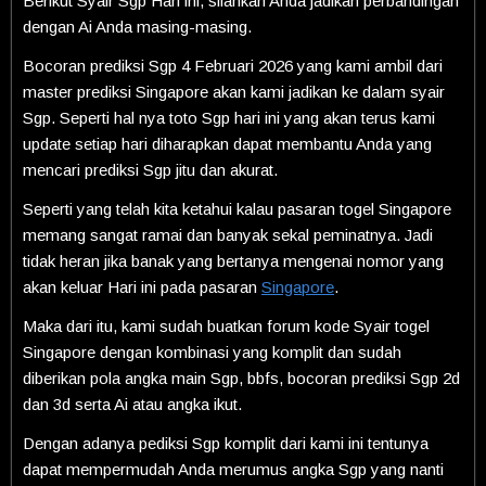
Berikut Syair Sgp Hari ini, silahkan Anda jadikan perbandingan
dengan Ai Anda masing-masing.
Bocoran prediksi Sgp 4 Februari 2026 yang kami ambil dari
master prediksi Singapore akan kami jadikan ke dalam syair
Sgp. Seperti hal nya toto Sgp hari ini yang akan terus kami
update setiap hari diharapkan dapat membantu Anda yang
mencari prediksi Sgp jitu dan akurat.
Seperti yang telah kita ketahui kalau pasaran togel Singapore
memang sangat ramai dan banyak sekal peminatnya. Jadi
tidak heran jika banak yang bertanya mengenai nomor yang
akan keluar Hari ini pada pasaran
Singapore
.
Maka dari itu, kami sudah buatkan forum kode Syair togel
Singapore dengan kombinasi yang komplit dan sudah
diberikan pola angka main Sgp, bbfs, bocoran prediksi Sgp 2d
dan 3d serta Ai atau angka ikut.
Dengan adanya pediksi Sgp komplit dari kami ini tentunya
dapat mempermudah Anda merumus angka Sgp yang nanti