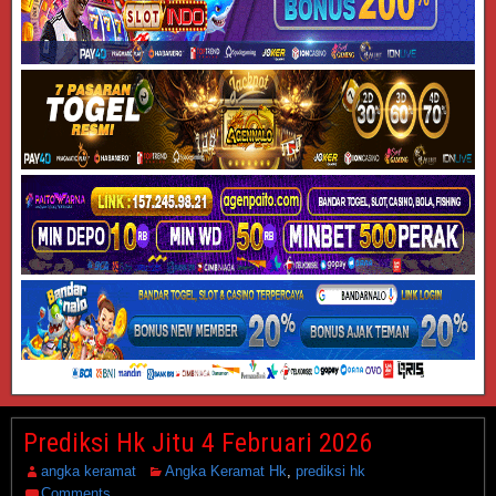
Prediksi Hk Jitu 4 Februari 2026
angka keramat
Angka Keramat Hk
,
prediksi hk
Comments