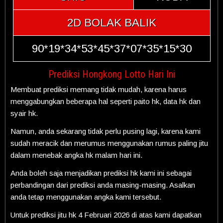
2D BOLAK BALIK
90*19*34*53*45*37*07*35*15*30
Prediksi Hongkong Lotto Hari Ini
Membuat prediksi memang tidak mudah, karena harus
menggabungkan beberapa hal seperti paito hk, data hk dan
syair hk.
Namun, anda sekarang tidak perlu pusing lagi, karena kami
sudah meracik dan merumus menggunakan rumus paling jitu
dalam menebak angka hk malam hari ini.
Anda boleh saja menjadikan prediksi hk kami ini sebagai
perbandingan dari prediksi anda masing-masing. Asalkan
anda tetap menggunakan angka kami tersebut.
Untuk prediksi jitu hk 4 Februari 2026 di atas kami dapatkan