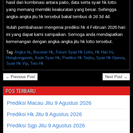
hasil dari kombinasi antara paito, data serta syair hk lotto
yang memang memiliki keakuratan yang besar. Sehingga
angka-angka jitu hk tersebut bakal tembus di 2d 3d 4d.
Itulah pembahasan mengenai prediksi hk 4 Februari 2026 hari
ini yang dapat kami sampaikan. Semoga anda mendapatkan
kemenangan dengan angka-angka jitu hk lotto tersebut.
Tag:
Angka hk
,
Bocoran Hk
,
Forum Syair Hk Lotto
,
Hk Hari Ini
,
Hongkongpools
,
Kode Syair Hk
,
Prediksi Hk Terjitu
,
Syair Hk Opesia
,
Syair Hk Vip
,
Toto Hk
← Previous Post
Next Post →
POS TERBARU
Prediksi Macau Jitu 9 Agustus 2026
Prediksi Hk Jitu 9 Agustus 2026
Prediksi Sgp Jitu 9 Agustus 2026