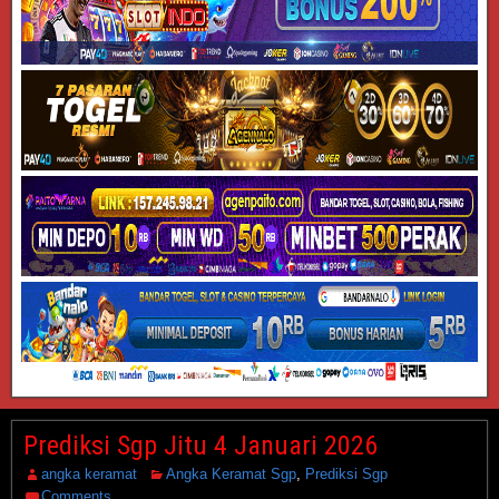
Prediksi Sgp Jitu 4 Januari 2026
angka keramat
Angka Keramat Sgp
,
Prediksi Sgp
Comments