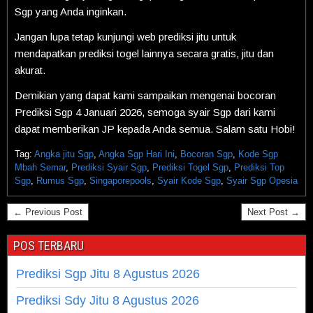
Sgp yang Anda inginkan.
Jangan lupa tetap kunjungi web prediksi jitu untuk
mendapatkan prediksi togel lainnya secara gratis, jitu dan
akurat.
Demikian yang dapat kami sampaikan mengenai bocoran
Prediksi Sgp 4 Januari 2026, semoga syair Sgp dari kami
dapat memberikan JP kepada Anda semua. Salam satu Hobi!
Tag:
Angka jitu Sgp
,
Angka Sgp Hari Ini
,
Bocoran Sgp
,
Kode Sgp
Mbah Semar
,
Prediksi Syair Sgp
,
Prediksi Togel Sgp
,
Prediksi Top
Sgp
,
Rumus Sgp
,
Singaporepools
,
Syair Kode Sgp
,
Syair Sgp Opesia
← Previous Post
Next Post →
POS TERBARU
Prediksi Sgp Jitu 8 Agustus 2026
Prediksi Sdy Jitu 8 Agustus 2026