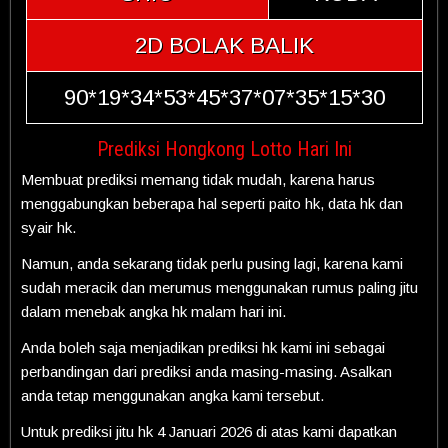
2D BOLAK BALIK
90*19*34*53*45*37*07*35*15*30
Prediksi Hongkong Lotto Hari Ini
Membuat prediksi memang tidak mudah, karena harus
menggabungkan beberapa hal seperti paito hk, data hk dan
syair hk.
Namun, anda sekarang tidak perlu pusing lagi, karena kami
sudah meracik dan merumus menggunakan rumus paling jitu
dalam menebak angka hk malam hari ini.
Anda boleh saja menjadikan prediksi hk kami ini sebagai
perbandingan dari prediksi anda masing-masing. Asalkan
anda tetap menggunakan angka kami tersebut.
Untuk prediksi jitu hk 4 Januari 2026 di atas kami dapatkan