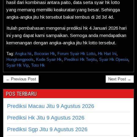
hasil dari kombinasi antara paito, data serta syair hk lotto
yang memang memiliki keakuratan yang besar. Sehingga
angka-angka jitu hk tersebut bakal tembus di 2d 3d 4d.
Itulah pembahasan mengenai prediksi hk 4 Januari 2026 hari
ini yang dapat kami sampaikan. Semoga anda mendapatkan
kemenangan dengan angka-angka jitu hk lotto tersebut.
Tag:
Angka hk
,
Bocoran Hk
,
Forum Syair Hk Lotto
,
Hk Hari Ini
,
Hongkongpools
,
Kode Syair Hk
,
Prediksi Hk Terjitu
,
Syair Hk Opesia
,
Syair Hk Vip
,
Toto Hk
← Previous Post
Next Post →
POS TERBARU
Prediksi Macau Jitu 9 Agustus 2026
Prediksi Hk Jitu 9 Agustus 2026
Prediksi Sgp Jitu 9 Agustus 2026