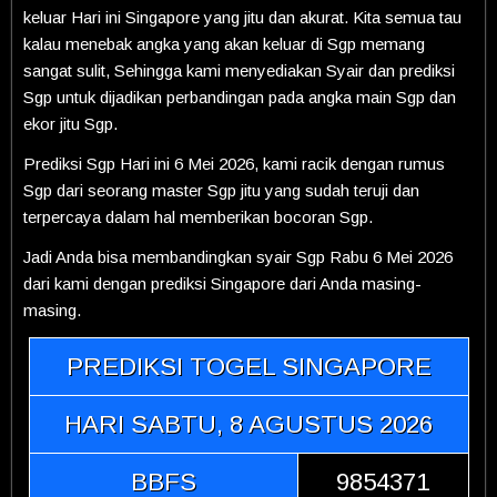
keluar Hari ini Singapore yang jitu dan akurat. Kita semua tau
kalau menebak angka yang akan keluar di Sgp memang
sangat sulit, Sehingga kami menyediakan Syair dan prediksi
Sgp untuk dijadikan perbandingan pada angka main Sgp dan
ekor jitu Sgp.
Prediksi Sgp Hari ini 6 Mei 2026, kami racik dengan rumus
Sgp dari seorang master Sgp jitu yang sudah teruji dan
terpercaya dalam hal memberikan bocoran Sgp.
Jadi Anda bisa membandingkan syair Sgp Rabu 6 Mei 2026
dari kami dengan prediksi Singapore dari Anda masing-
masing.
PREDIKSI TOGEL SINGAPORE
HARI SABTU, 8 AGUSTUS 2026
BBFS
9854371