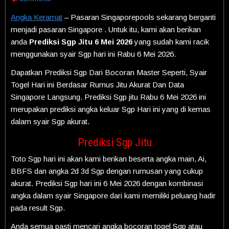
Angka Keramat
– Pasaran Singaporepools sekarang berganti
menjadi pasaran Singapore . Untuk itu, kami akan berikan
anda
Prediksi Sgp Jitu 6 Mei 2026
yang sudah kami racik
menggunakan syair Sgp hari ini Rabu 6 Mei 2026.
Dapatkan Prediksi Sgp Dari Bocoran Master Seperti, Syair
Togel Hari ini Berdasar Rumus Jitu Akurat Dan Data
Singapore Langsung. Prediksi Sgp jitu Rabu 6 Mei 2026 ini
merupakan prediksi angka keluar Sgp Hari ini yang di kemas
dalam syair Sgp akurat.
Prediksi Sgp Jitu
Toto Sgp hari ini akan kami berikan beserta angka main, Ai,
BBFS dan angka 2d 3d Sgp dengan rumusan yang cukup
akurat. Prediksi Sgp hari ini 6 Mei 2026 dengan kombinasi
angka dalam syair Singapore dari kami memiliki peluang hadir
pada result Sgp.
Anda semua pasti mencari angka bocoran togel Sgp atau