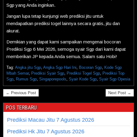
Sgp yang Anda inginkan.
Jangan lupa tetap kunjungi web prediksi jitu untuk
mendapatkan prediksi togel lainnya secara gratis, jitu dan
akurat.
Demikian yang dapat kami sampaikan mengenai bocoran
Prediksi Sgp 6 Mei 2026, semoga syair Sgp dari kami dapat
memberikan JP kepada Anda semua. Salam satu Hobi!
Tag:
Angka jitu Sgp
,
Angka Sgp Hari Ini
,
Bocoran Sgp
,
Kode Sgp
Mbah Semar
,
Prediksi Syair Sgp
,
Prediksi Togel Sgp
,
Prediksi Top
Sgp
,
Rumus Sgp
,
Singaporepools
,
Syair Kode Sgp
,
Syair Sgp Opesia
← Previous Post
Next Post →
POS TERBARU
Prediksi Macau Jitu 7 Agustus 2026
Prediksi Hk Jitu 7 Agustus 2026