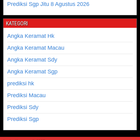
Prediksi Sgp Jitu 8 Agustus 2026
KATEGORI
Angka Keramat Hk
Angka Keramat Macau
Angka Keramat Sdy
Angka Keramat Sgp
prediksi hk
Prediksi Macau
Prediksi Sdy
Prediksi Sgp