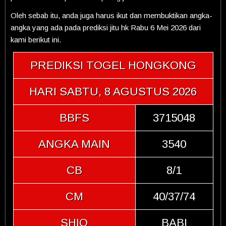
Oleh sebab itu, anda juga harus ikut dan membuktikan angka-
angka yang ada pada prediksi jitu hk Rabu 6 Mei 2026 dari
kami berikut ini.
PREDIKSI TOGEL HONGKONG
HARI SABTU, 8 AGUSTUS 2026
BBFS
3715048
ANGKA MAIN
3540
CB
8/1
CM
40/37/74
SHIO
BABI