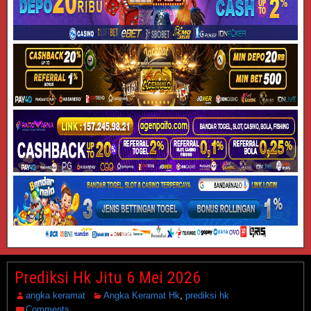
Prediksi Hk Jitu 6 Mei 2026
angka keramat
Angka Keramat Hk
,
prediksi hk
Comments