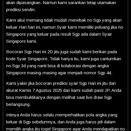
akan dipasangkan. Namun kami sarankan tetap utamakan
prediksi sendiri.
Kami akui memang tidak mudah menebak no Sgp yang akan
keluar Hari hari ini, namun Syair kami memiliki peluang jika no
Singapore yang keluar pada result Sgp ada dalam Syair
Singapore kami.
Bocoran Sgp Hari ini 2D jitu juga sudah kami berikan pada
kode Syair Singapore. Tidak hanya itu, kami juga cantumkan
no Sgp 3d yang nanti bisa di kolaborasi dengan angka
Singapore masing-masing agar menjadi nomor Sgp 4d.
Kami yakin jika bocoran prediksi syair Sgp Hari ini jitu dan
akurat Kamis 7 Agustus 2025 dari kami sudah pasti JP. Anda
bisa membuktikanya dengan melihat saat live draw Sgp
berlangsung.
Intinya Anda harus selalu memperhatikan pola angka yang
keluar di Sgp sebelumnya, dan Anda juga harus jeli dalam
memilih angka jitu togel Singapore agar Anda mendapatkan no