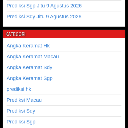
Prediksi Sgp Jitu 9 Agustus 2026
Prediksi Sdy Jitu 9 Agustus 2026
KATEGORI
Angka Keramat Hk
Angka Keramat Macau
Angka Keramat Sdy
Angka Keramat Sgp
prediksi hk
Prediksi Macau
Prediksi Sdy
Prediksi Sgp