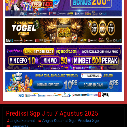
Prediksi Sgp Jitu 7 Agustus 2025
angka keramat
Angka Keramat Sgp
,
Prediksi Sgp
Comments