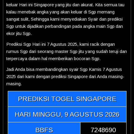
keluar Hari ini Singapore yang jitu dan akurat. Kita semua tau
kalau menebak angka yang akan keluar di Sgp memang
sangat sulit, Sehingga kami menyediakan Syair dan prediksi
Sgp untuk dijadikan perbandingan pada angka main Sgp dan
ekor jitu Sgp.
Prediksi Sgp Hari ini 7 Agustus 2025, kami racik dengan
rumus Sgp dari seorang master Sgp jitu yang sudah teruji dan
terpercaya dalam hal memberikan bocoran Sgp.
Jadi Anda bisa membandingkan syair Sgp Kamis 7 Agustus
2025 dari kami dengan prediksi Singapore dari Anda masing-
masing.
PREDIKSI TOGEL SINGAPORE
HARI MINGGU, 9 AGUSTUS 2026
BBFS
7248690