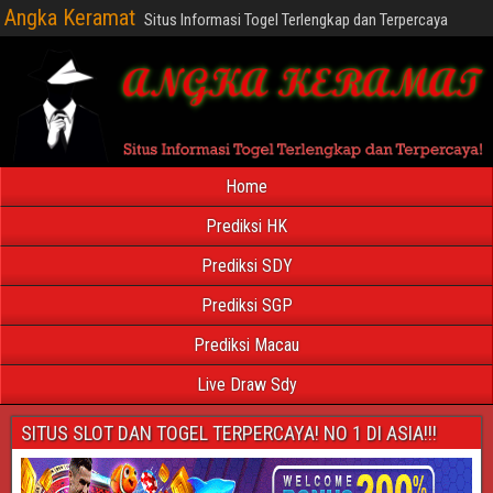
Angka Keramat
Situs Informasi Togel Terlengkap dan Terpercaya
Home
Prediksi HK
Prediksi SDY
Prediksi SGP
Prediksi Macau
Live Draw Sdy
SITUS SLOT DAN TOGEL TERPERCAYA! NO 1 DI ASIA!!!