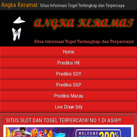
Angka Keramat
Situs Informasi Togel Terlengkap dan Terpercaya
Home
Prediksi HK
Prediksi SDY
Prediksi SGP
Prediksi Macau
Live Draw Sdy
SITUS SLOT DAN TOGEL TERPERCAYA! NO 1 DI ASIA!!!