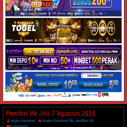
Prediksi Hk Jitu 7 Agustus 2025
angka keramat
Angka Keramat Hk
,
prediksi hk
Comments