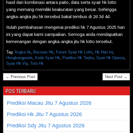
hasil dari kombinasi antara paito, data serta syair hk lotto
yang memang memiliki keakuratan yang besar. Sehingga
angka-angka jitu hk tersebut bakal tembus di 2d 3d 4d.
Itulah pembahasan mengenai prediksi hk 7 Agustus 2025 hari
ini yang dapat kami sampaikan. Semoga anda mendapatkan
kemenangan dengan angka-angka jitu hk lotto tersebut.
Tag:
Angka hk
,
Bocoran Hk
,
Forum Syair Hk Lotto
,
Hk Hari Ini
,
Hongkongpools
,
Kode Syair Hk
,
Prediksi Hk Terjitu
,
Syair Hk Opesia
,
Syair Hk Vip
,
Toto Hk
← Previous Post
Next Post →
POS TERBARU
Prediksi Macau Jitu 7 Agustus 2026
Prediksi Hk Jitu 7 Agustus 2026
Prediksi Sdy Jitu 7 Agustus 2026