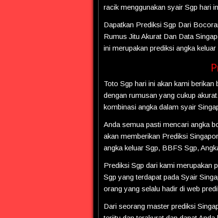
racik menggunakan syair Sgp hari in
Dapatkan Prediksi Sgp Dari Bocoran
Rumus Jitu Akurat Dan Data Singapo
ini merupakan prediksi angka keluar
P
Toto Sgp hari ini akan kami berika
dengan rumusan yang cukup akurat. 
kombinasi angka dalam syair Singapo
Anda semua pasti mencari angka b
akan memberikan Prediksi Singapor
angka keluar Sgp, BBFS Sgp, Angka
Prediksi Sgp dari kami merupakan p
Sgp yang terdapat pada Syair Singap
orang yang selalu hadir di web predi
Dari seorang master prediksi Singap
terjitu dan terakurat dan dapat And