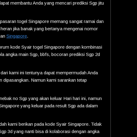
 dapat membantu Anda yang mencari prediksi Sgp jitu
lau pasaran togel Singapore memang sangat ramai dan
k heran jika banak yang bertanya mengenai nomor
aran
Singapore
.
forum kode Syair togel Singapore dengan kombinasi
ola angka main Sgp, bbfs, bocoran prediksi Sgp 2d
 dari kami ini tentunya dapat mempermudah Anda
n dipasangkan. Namun kami sarankan tetap
bak no Sgp yang akan keluar Hari hari ini, namun
 Singapore yang keluar pada result Sgp ada dalam
udah kami berikan pada kode Syair Singapore. Tidak
Sgp 3d yang nanti bisa di kolaborasi dengan angka