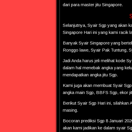
dari para master jitu Singapore.
S
Selanjutnya, Syair Sgp yang akan ka
Singapore Hari ini yang kami racik l
Banyak Syair Singapore yang berteba
Ronggo lawe, Syair Pak Tuntung, S
Jadi Anda harus jeli melihat kode S
dalam hal menebak angka yang kelu
mendapatkan angka jitu Sgp.
Kami juga akan membuat Syair Sgp 
angka main Sgp, BBFS Sgp, ekor ji
Berikut Syair Sgp Hari ini, silahka
masing.
Bocoran prediksi Sgp 8 Januari 202
akan kami jadikan ke dalam syair Sgp