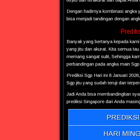
Dengan hadirnya kombinasi angka ya
bisa menjadi tandingan dengan ang
Prediks
Banyak yang bertanya kepada kami t
yang jitu dan akurat. Kita semua ta
memang sangat sulit, Sehingga kami
perbandingan pada angka main Sgp d
Prediksi Sgp Hari ini 8 Januari 202
Sgp jitu yang sudah teruji dan ter
Jadi Anda bisa membandingkan syai
prediksi Singapore dari Anda masin
PREDIKS
HARI MING