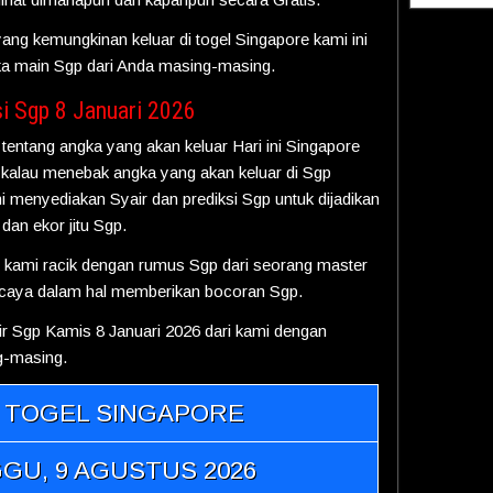
ng kemungkinan keluar di togel Singapore kami ini
ka main Sgp dari Anda masing-masing.
i Sgp 8 Januari 2026
entang angka yang akan keluar Hari ini Singapore
u kalau menebak angka yang akan keluar di Sgp
 menyediakan Syair dan prediksi Sgp untuk dijadikan
an ekor jitu Sgp.
6, kami racik dengan rumus Sgp dari seorang master
percaya dalam hal memberikan bocoran Sgp.
r Sgp Kamis 8 Januari 2026 dari kami dengan
g-masing.
I TOGEL SINGAPORE
GU, 9 AGUSTUS 2026