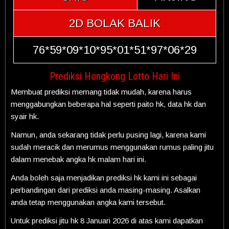
2D BOLAK BALIK
76*59*09*10*95*01*51*97*06*29
Prediksi Hongkong Lotto Hari Ini
Membuat prediksi memang tidak mudah, karena harus
menggabungkan beberapa hal seperti paito hk, data hk dan
syair hk.
Namun, anda sekarang tidak perlu pusing lagi, karena kami
sudah meracik dan merumus menggunakan rumus paling jitu
dalam menebak angka hk malam hari ini.
Anda boleh saja menjadikan prediksi hk kami ini sebagai
perbandingan dari prediksi anda masing-masing. Asalkan
anda tetap menggunakan angka kami tersebut.
Untuk prediksi jitu hk 8 Januari 2026 di atas kami dapatkan