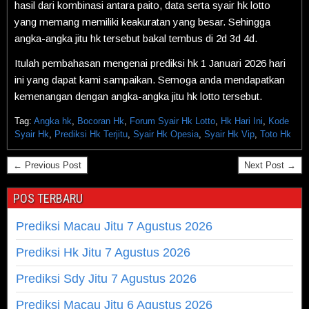
hasil dari kombinasi antara paito, data serta syair hk lotto
yang memang memiliki keakuratan yang besar. Sehingga
angka-angka jitu hk tersebut bakal tembus di 2d 3d 4d.
Itulah pembahasan mengenai prediksi hk 1 Januari 2026 hari
ini yang dapat kami sampaikan. Semoga anda mendapatkan
kemenangan dengan angka-angka jitu hk lotto tersebut.
Tag:
Angka hk
,
Bocoran Hk
,
Forum Syair Hk Lotto
,
Hk Hari Ini
,
Kode
Syair Hk
,
Prediksi Hk Terjitu
,
Syair Hk Opesia
,
Syair Hk Vip
,
Toto Hk
← Previous Post
Next Post →
POS TERBARU
Prediksi Macau Jitu 7 Agustus 2026
Prediksi Hk Jitu 7 Agustus 2026
Prediksi Sdy Jitu 7 Agustus 2026
Prediksi Macau Jitu 6 Agustus 2026