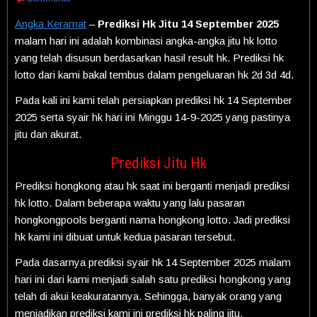
Angka Keramat
–
Prediksi Hk
Jitu 14 September 2025
malam hari ini adalah kombinasi angka-angka jitu hk lotto
yang telah disusun berdasarkan hasil result hk. Prediksi hk
lotto dari kami bakal tembus dalam pengeluaran hk 2d 3d 4d.
Pada kali ini kami telah persiapkan prediksi hk 14 September
2025 serta syair hk hari ini Minggu 14-9-2025 yang pastinya
jitu dan akurat.
Prediksi Jitu Hk
Prediksi hongkong atau hk saat ini berganti menjadi prediksi
hk lotto. Dalam beberapa waktu yang lalu pasaran
hongkongpools berganti nama hongkong lotto. Jadi prediksi
hk kami ini dibuat untuk kedua pasaran tersebut.
Pada dasarnya prediksi syair hk 14 September 2025 malam
hari ini dari kami menjadi salah satu prediksi hongkong yang
telah di akui keakuratannya. Sehingga, banyak orang yang
menjadikan prediksi kami ini prediksi hk paling jitu.