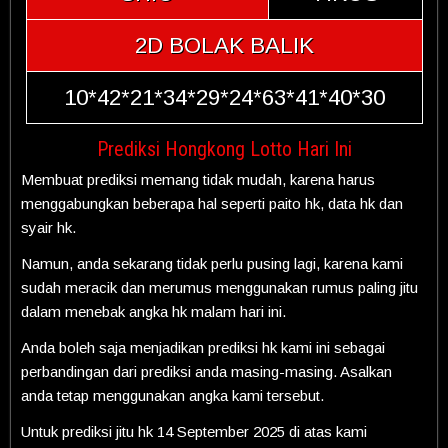
2D BOLAK BALIK
10*42*21*34*29*24*63*41*40*30
Prediksi Hongkong Lotto Hari Ini
Membuat prediksi memang tidak mudah, karena harus
menggabungkan beberapa hal seperti paito hk, data hk dan
syair hk.
Namun, anda sekarang tidak perlu pusing lagi, karena kami
sudah meracik dan merumus menggunakan rumus paling jitu
dalam menebak angka hk malam hari ini.
Anda boleh saja menjadikan prediksi hk kami ini sebagai
perbandingan dari prediksi anda masing-masing. Asalkan
anda tetap menggunakan angka kami tersebut.
Untuk prediksi jitu hk 14 September 2025 di atas kami