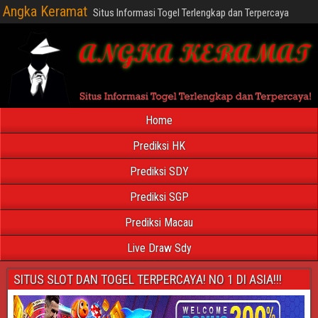
Angka Keramat
Situs Informasi Togel Terlengkap dan Terpercaya
Home
Prediksi HK
Prediksi SDY
Prediksi SGP
Prediksi Macau
Live Draw Sdy
SITUS SLOT DAN TOGEL TERPERCAYA! NO 1 DI ASIA!!!