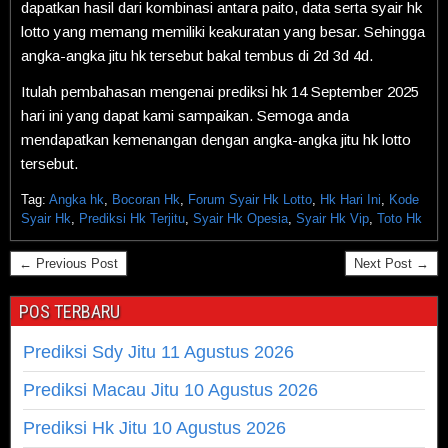
dapatkan hasil dari kombinasi antara paito, data serta syair hk
lotto yang memang memiliki keakuratan yang besar. Sehingga
angka-angka jitu hk tersebut bakal tembus di 2d 3d 4d.
Itulah pembahasan mengenai prediksi hk 14 September 2025
hari ini yang dapat kami sampaikan. Semoga anda
mendapatkan kemenangan dengan angka-angka jitu hk lotto
tersebut.
Tag:
Angka hk
,
Bocoran Hk
,
Forum Syair Hk Lotto
,
Hk Hari Ini
,
Kode
Syair Hk
,
Prediksi Hk Terjitu
,
Syair Hk Opesia
,
Syair Hk Vip
,
Toto Hk
← Previous Post
Next Post →
POS TERBARU
Prediksi Sdy Jitu 11 Agustus 2026
Prediksi Macau Jitu 10 Agustus 2026
Prediksi Hk Jitu 10 Agustus 2026